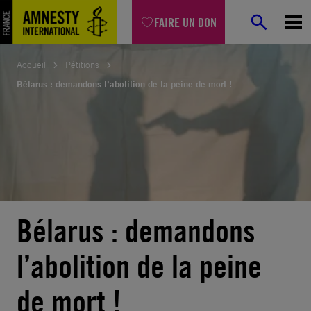
Aller
FAIRE UN DON
au
contenu
Accueil
Pétitions
Bélarus : demandons l’abolition de la peine de mort !
Bélarus : demandons
l’abolition de la peine
de mort !