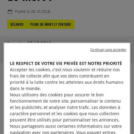
Publié le
28.10.2018
BÉLARUS
PEINE DE MORT ET TORTURE
Jusqu'au 30.12.2018
Continuer sans accepter
21146
soutiens.
Aidez-nous à atteindre 30000
LE RESPECT DE VOTRE VIE PRIVÉE EST NOTRE PRIORITÉ
Accepter les cookies, c'est nous soutenir et réduire nos
frais de collecte afin que vos dons contribuent en
Le Bélarus est le dernier pays en Europe à
priorité à la lutte contre les atteintes aux droits humains
pratiquer encore la peine de mort.
dans le monde.
Nous utilisons des cookies pour assurer le bon
Dans ce pays, les exécutions se font par balle,
fonctionnement de notre site, personnaliser le contenu
et les publicités, et analyser notre trafic. Les données à
derrière la tête. Ces exécutions se déroulent à huis
caractère personnel et les cookies que nous collectons
clos et font suite à des procès qui souvent ne
peuvent être utilisés pour personnaliser les annonces.
respectent pas les normes internationales en
Nous partageons aussi certaines informations sur votre
navigation avec nos partenaires. Vous pouvez entres