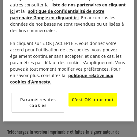
matière d’équité.
autres consulter la
liste de nos partenaires en cliquant
ici
et la
politique de confidentialité de notre
Les prisonniers, leurs familles ou leurs avocats sont
partenaire Google en cliquant ici
. En aucun cas les
données de nos bases ne sont revendues ou utilisées à
rarement informés dans un délai raisonnable de
des fins commerciales.
l’imminence de l’exécution, et les autorités refusent
la plupart du temps de remettre les corps des
En cliquant sur « OK J'ACCEPTE », vous donnez votre
accord pour l'utilisation de ces cookies. Vous pouvez
condamnés à leurs proches ou même de leur dire
également continuer sans accepter, et dans ce cas, les
où ils ont été inhumés.
paramètres par défaut des cookies s'appliqueront. Vous
pouvez à tout moment modifier vos préférences. Pour
Ce traitement d’un autre âge doit cesser et le
en savoir plus, consultez la
politique relative aux
cookies d’Amnesty.
Bélarus doit prendre le chemin de l’abolition de la
peine capitale !
Paramètres des
C'est OK pour moi
cookies
Voir la lettre de pétition
Monsieur le Président,
Téléchargez la version imprimable
et faites-la signer autour de