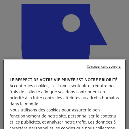
Continuer sans accepter
LE RESPECT DE VOTRE VIE PRIVÉE EST NOTRE PRIORITÉ
Accepter les cookies, c'est nous soutenir et réduire nos
frais de collecte afin que vos dons contribuent en
priorité à la lutte contre les atteintes aux droits humains
dans le monde.
Nous utilisons des cookies pour assurer le bon
Vous souhaitez créer une collecte pour Amnesty
fonctionnement de notre site, personnaliser le contenu
et les publicités, et analyser notre trafic. Les données à
International France à l’occasion d’un évènement de
caractère personnel et les cookies que nous collectons