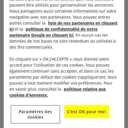
vie ? Vous pouvez le faire grâce à la plateforme de
peuvent être utilisés pour personnaliser les annonces.
collecte en ligne
Alvarum
.
Nous partageons aussi certaines informations sur votre
navigation avec nos partenaires. Vous pouvez entres
autres consulter la
liste de nos partenaires en cliquant
Fondée sur la conviction que chacun peut faire une
ici
et la
politique de confidentialité de notre
différence, Alvarum est une plateforme conviviale et
partenaire Google en cliquant ici
. En aucun cas les
données de nos bases ne sont revendues ou utilisées à
sécurisée où les utilisateurs peuvent créer leurs
des fins commerciales.
propres campagnes de collecte de fonds
personnalisées en quelques clics.
En cliquant sur « OK J'ACCEPTE », vous donnez votre
accord pour l'utilisation de ces cookies. Vous pouvez
C’est une solution simple de
également continuer sans accepter, et dans ce cas, les
paramètres par défaut des cookies s'appliqueront. Vous
collecte en ligne pour célébrer
pouvez à tout moment modifier vos préférences. Pour
en savoir plus, consultez la
politique relative aux
une occasion, un anniversaire
cookies d’Amnesty.
ou honorer la mémoire d’un
proche.
Paramètres des
C'est OK pour moi
cookies
Alvarum propose également des fonctionnalités