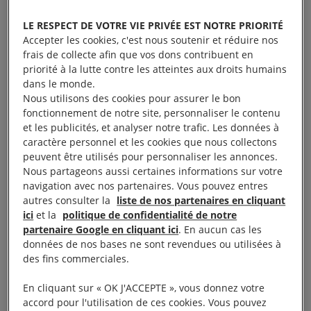
prisonniers d’opinion ou encore contre les violences
LE RESPECT DE VOTRE VIE PRIVÉE EST NOTRE PRIORITÉ
faites aux femmes.
Accepter les cookies, c'est nous soutenir et réduire nos
frais de collecte afin que vos dons contribuent en
priorité à la lutte contre les atteintes aux droits humains
Nous avons besoin de vous.
dans le monde.
Nous utilisons des cookies pour assurer le bon
Parler de legs est un geste qui témoigne de votre
fonctionnement de notre site, personnaliser le contenu
et les publicités, et analyser notre trafic. Les données à
humanité et des valeurs qui nous sont communes.
caractère personnel et les cookies que nous collectons
Chacune, chacun d’entre nous peut être source de
peuvent être utilisés pour personnaliser les annonces.
protection et d’espoir pour les personnes en danger.
Nous partageons aussi certaines informations sur votre
navigation avec nos partenaires. Vous pouvez entres
autres consulter la
liste de nos partenaires en cliquant
Contactez-nous
ici
et la
politique de confidentialité de notre
partenaire Google en cliquant ici
. En aucun cas les
données de nos bases ne sont revendues ou utilisées à
Notre engagement grâce à
des fins commerciales.
votre combat
En cliquant sur « OK J'ACCEPTE », vous donnez votre
accord pour l'utilisation de ces cookies. Vous pouvez