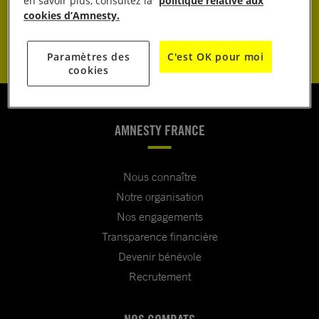
en savoir plus, consultez la
politique relative aux
cookies d’Amnesty.
JE M’ENGAGE
Paramètres des
C'est OK pour moi
cookies
AMNESTY FRANCE
Nous connaître
Notre organisation
Nos engagements
Transparence financière
Devenir bénévole
Recrutement