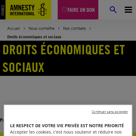
Aller
FAIRE UN DON
au
contenu
Accueil
Nous connaître
Nos combats
Droits économiques et sociaux
DROITS ÉCONOMIQUES ET
SOCIAUX
Continuer sans accepter
Partager
LE RESPECT DE VOTRE VIE PRIVÉE EST NOTRE PRIORITÉ
Accepter les cookies, c'est nous soutenir et réduire nos