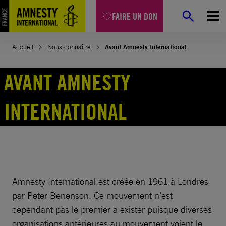
Aller
FAIRE UN DON
au
contenu
Accueil
Nous connaître
Avant Amnesty International
AVANT AMNESTY
INTERNATIONAL
Amnesty International est créée en 1961 à Londres
par Peter Benenson. Ce mouvement n’est
cependant pas le premier a exister puisque diverses
organisations antérieures au mouvement voient le