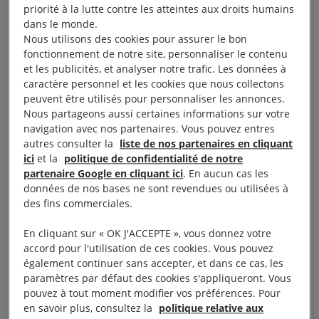
priorité à la lutte contre les atteintes aux droits humains
les droits acquis et d’aider à en promouvoir de
dans le monde.
nouveaux, à son souci de l’égalité et à la longue
Nous utilisons des cookies pour assurer le bon
réflexion qui préside à ses prises de position. » En
fonctionnement de notre site, personnaliser le contenu
et les publicités, et analyser notre trafic. Les données à
France, la Ligue est organisée en sections locales.
caractère personnel et les cookies que nous collectons
Avec la ligue allemande, elle a participé, en 1922, à
peuvent être utilisés pour personnaliser les annonces.
la mise en place d’une
Fédération internationale des
Nous partageons aussi certaines informations sur votre
navigation avec nos partenaires. Vous pouvez entres
ligues des droits de l’homme
.
autres consulter la
liste de nos partenaires en cliquant
ici
et la
politique de confidentialité de notre
• La Croix noire anarchiste.
Après la révolution
partenaire Google en cliquant ici
. En aucun cas les
données de nos bases ne sont revendues ou utilisées à
russe de 1905, des anarchistes américains et
des fins commerciales.
britanniques créent, en 1907, l’
Anarchist Red Cross
(
Croix rouge anarchiste
). L’ARC a pour but d’aider
En cliquant sur « OK J'ACCEPTE », vous donnez votre
accord pour l'utilisation de ces cookies. Vous pouvez
les prisonniers politiques et leurs familles en leur
également continuer sans accepter, et dans ce cas, les
écrivant, en leur envoyant de l’argent et en assurant
paramètres par défaut des cookies s'appliqueront. Vous
leur défense lors des procès. Lors de la guerre civile
pouvez à tout moment modifier vos préférences. Pour
en savoir plus, consultez la
politique relative aux
russe (1918-1921), l’
Anarchist Red Cross
se