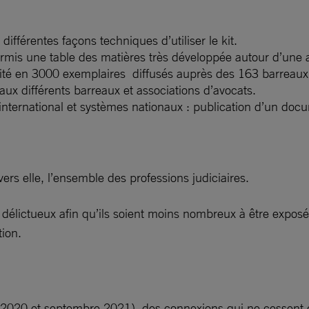
différentes façons techniques d’utiliser le kit.
ermis une table des matières très développée autour d’une
dité en 3000 exemplaires diffusés auprès des 163 barreaux
 aux différents barreaux et associations d’avocats.
 international et systèmes nationaux : publication d’un do
vers elle, l’ensemble des professions judiciaires.
s délictueux afin qu’ils soient moins nombreux à être expos
tion.
ier 2020 et septembre 2021), des connexions qui ne cessent 