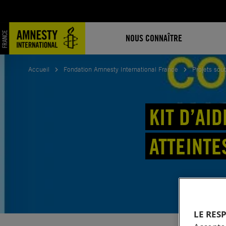
Aller
au
contenu
NOUS CONNAÎTRE
Accueil
Fondation Amnesty International France
Projets sou
KIT D’AI
ATTEINTE
LE RES