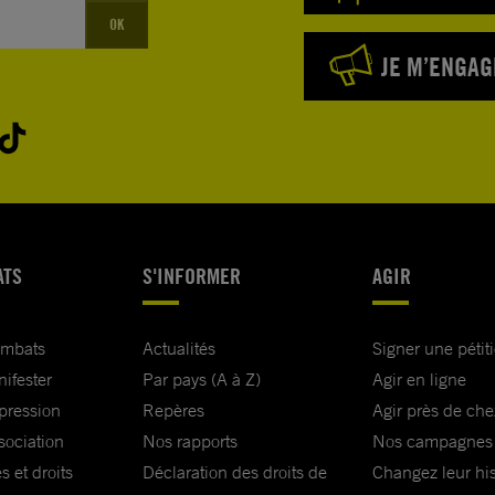
OK
JE M’ENGAG
ATS
S'INFORMER
AGIR
ombats
Actualités
Signer une pétit
nifester
Par pays (A à Z)
Agir en ligne
xpression
Repères
Agir près de che
sociation
Nos rapports
Nos campagnes
s et droits
Déclaration des droits de
Changez leur his