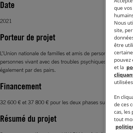
Accepter
Date
que vos 
humains
2021
Nous ut
site, pe
Porteur de projet
données
être uti
certaine
L’Union nationale de familles et amis de personnes malade
pouvez e
personnes vivant avec des troubles psychiques ; cet accom
et la
po
également par des pairs.
cliquant
utilisée
Financement
En cliqu
32 600 € et 37 800 € pour les deux phases successives soi
de ces 
cas, les
Résumé du projet
tout mom
politi