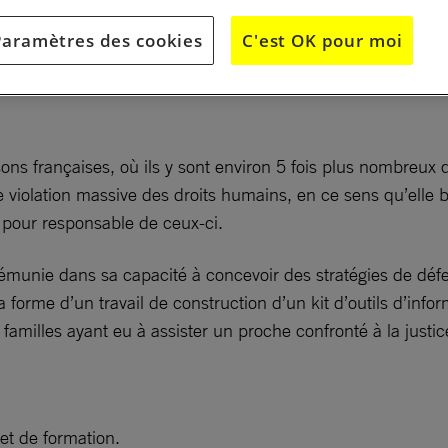
e avocats, un kit de fiches d’
Aide à la préparation de la d
Paramètres des cookies
C'est OK pour moi
ichissement de ce kit.
ns françaises, où ils y sont environ 5 fois plus nombreux 
e violation massive des droits humains, en ce sens qu’elle
 pour responsable de ceux-ci.
 démunie dans sa capacité à concevoir des stratégies de déf
 forme d’un travail de construction d’un kit d’outils d’info
familles ayant eu à assister un proche confronté à la justic
et de formation.