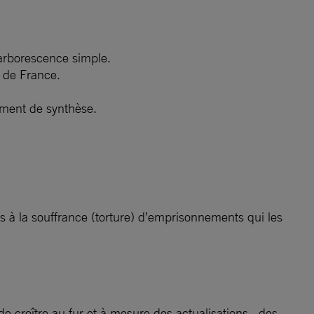
 arborescence simple.
 de France.
cument de synthèse.
és à la souffrance (torture) d’emprisonnements qui les
de croître au fur et à mesure des actualisations, des