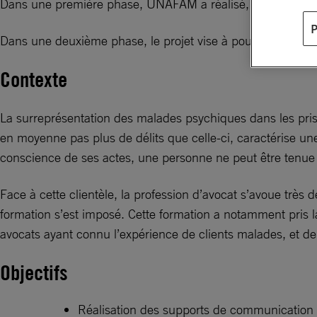
Dans une première phase, UNAFAM a réalisé, à l’intention d
Dans une deuxième phase, le projet vise à poursuivre l’enr
Contexte
La surreprésentation des malades psychiques dans les priso
en moyenne pas plus de délits que celle-ci, caractérise un
conscience de ses actes, une personne ne peut être tenue
Face à cette clientèle, la profession d’avocat s’avoue très
formation s’est imposé. Cette formation a notamment pris la
avocats ayant connu l’expérience de clients malades, et de 
Objectifs
Réalisation des supports de communication 