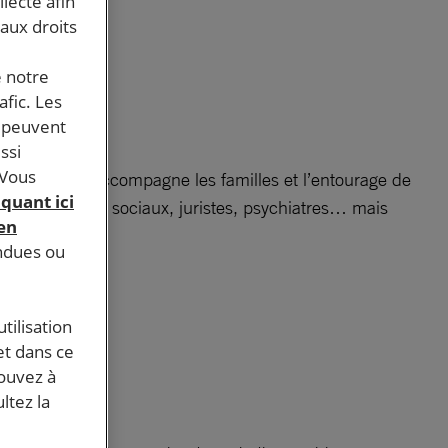
llecte afin
 aux droits
e notre
afic. Les
s peuvent
ssi
 Vous
, informe et accompagne les familles et l’entourage de
iquant ici
s, assistants sociaux, juristes, psychiatres… mais
 en
endues ou
tilisation
et dans ce
pouvez à
ltez la