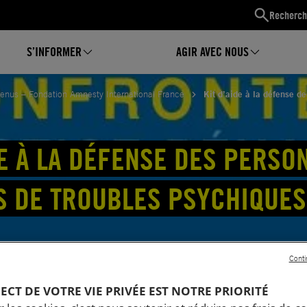
Recherch
S’INFORMER
AGIR AVEC NOUS
tenus – Fondation Amnesty International France
Kit d’aide à la défense d
DE À LA DÉFENSE DES PERSO
S DE TROUBLES PSYCHIQUES
Conti
PECT DE VOTRE VIE PRIVÉE EST NOTRE PRIORITÉ