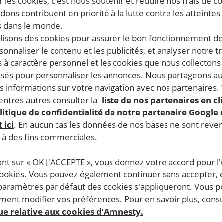
 les cookies, c'est nous soutenir et réduire nos frais de co
dons contribuent en priorité à la lutte contre les atteintes
 dans le monde.
ilisons des cookies pour assurer le bon fonctionnement d
rsonnaliser le contenu et les publicités, et analyser notre tr
 à caractère personnel et les cookies que nous collecton
lisés pour personnaliser les annonces. Nous partageons au
s informations sur votre navigation avec nos partenaires.
s handicapés psychiques accueille, écoute, soutient, forme
ntres autres consulter la
liste de nos partenaires en cl
pagnement est effectué par des professionnels :psychologue
litique de confidentialité de notre partenaire Google
 ici
. En aucun cas les données de nos bases ne sont rev
s à des fins commerciales.
ant sur « OK J'ACCEPTE », vous donnez votre accord pour l'u
t au total 70 400 €
cookies. Vous pouvez également continuer sans accepter, 
 paramètres par défaut des cookies s'appliqueront. Vous 
ent modifier vos préférences. Pour en savoir plus, consu
que relative aux cookies d’Amnesty.