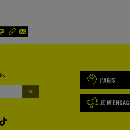
do.
J’AGIS
OK
JE M’ENGAG