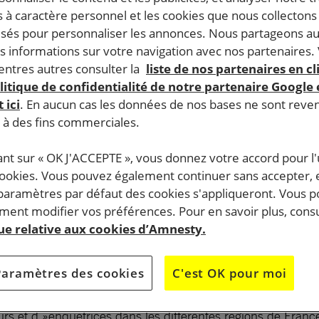
nces sexistes et sexuelles, ça s’apprend !
 à caractère personnel et les cookies que nous collecton
lisés pour personnaliser les annonces. Nous partageons au
s informations sur votre navigation avec nos partenaires.
ntres autres consulter la
liste de nos partenaires en cl
litique de confidentialité de notre partenaire Google
 ici
. En aucun cas les données de nos bases ne sont rev
s à des fins commerciales.
ant sur « OK J'ACCEPTE », vous donnez votre accord pour l'u
d’enquêteurs et d’enquêtrices habilités à observer les acti
cookies. Vous pouvez également continuer sans accepter, 
toyens, citoyennes, journalistes indépendants et groupes mi
 paramètres par défaut des cookies s'appliqueront. Vous 
ité d’agir.
ent modifier vos préférences. Pour en savoir plus, consu
que relative aux cookies d’Amnesty.
de France : Grenoble, Bordeaux, Toulouse.
Paramètres des cookies
C'est OK pour moi
rs et d »enquêtrices dans les différentes régions de Franc