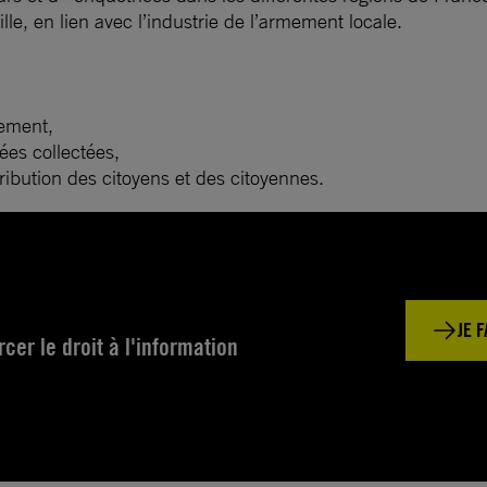
lle, en lien avec l’industrie de l’armement locale.
ement,
ées collectées,
tribution des citoyens et des citoyennes.
JE 
er le droit à l'information