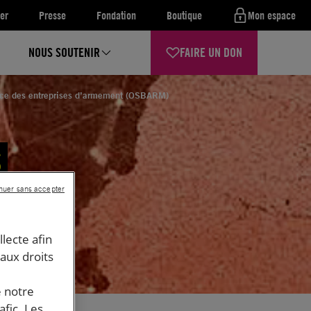
er
Presse
Fondation
Boutique
Mon espace
NOUS SOUTENIR
FAIRE UN DON
ance des entreprises d’armement (OSBARM)
S
)
nuer sans accepter
llecte afin
 aux droits
e notre
afic. Les