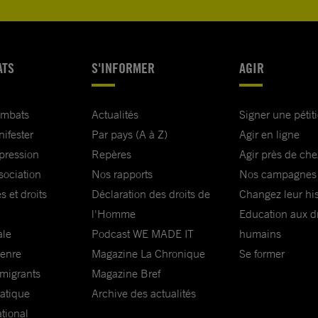
ATS
S'INFORMER
AGIR
ombats
Actualités
Signer une pétit
nifester
Par pays (A à Z)
Agir en ligne
xpression
Repères
Agir près de che
sociation
Nos rapports
Nos campagnes
s et droits
Déclaration des droits de
Changez leur his
l'Homme
Education aux dr
ale
Podcast WE MADE IT
humains
genre
Magazine La Chronique
Se former
 migrants
Magazine Bref
matique
Archive des actualités
ational