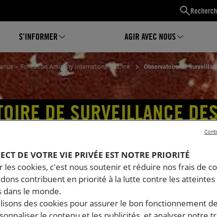
Recherch
S’INFORMER
AGIR AVEC NOUS
tenus – Fondation Amnesty International France
Observatoire de surveill
OIRE DE SURVEILLANCE DE
ISES D’ARMEMENT (OSBARM
Conti
PECT DE VOTRE VIE PRIVÉE EST NOTRE PRIORITÉ
 les cookies, c'est nous soutenir et réduire nos frais de co
dons contribuent en priorité à la lutte contre les atteintes
 dans le monde.
ilisons des cookies pour assurer le bon fonctionnement d
rsonnaliser le contenu et les publicités, et analyser notre tr