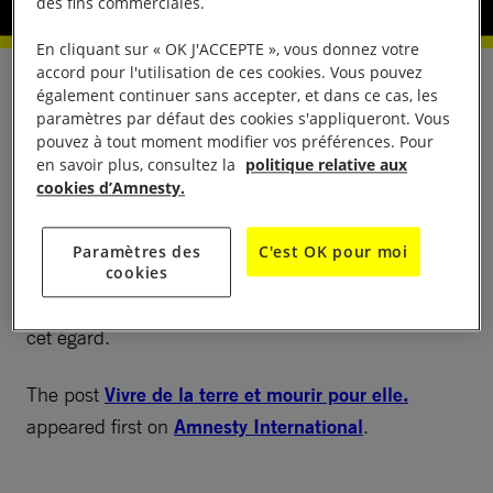
des fins commerciales.
En cliquant sur « OK J'ACCEPTE », vous donnez votre
accord pour l'utilisation de ces cookies. Vous pouvez
Ce rapport est le résultat d’une recherche menée
également continuer sans accepter, et dans ce cas, les
paramètres par défaut des cookies s'appliqueront. Vous
par Amnesty International entre mars 2023 et
pouvez à tout moment modifier vos préférences. Pour
septembre 2025 sur les violences entre agriculteurs
en savoir plus, consultez la
politique relative aux
et éleveurs dans le sud du Tchad. Il analyse le
cookies d’Amnesty.
contexte et les causes des conflits, documente des
cas de violence entre 2022 et 2024 et présente les
Paramètres des
C'est OK pour moi
cookies
réponses administratives, sécuritaires et judiciaires
apportées par les autorités et les manquements à
cet égard.
The post
Vivre de la terre et mourir pour elle.
appeared first on
Amnesty International
.