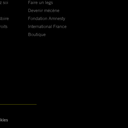
z soi
Faire un legs
Devenir mécène
toire
Fondation Amnesty
oits
International France
Boutique
kies