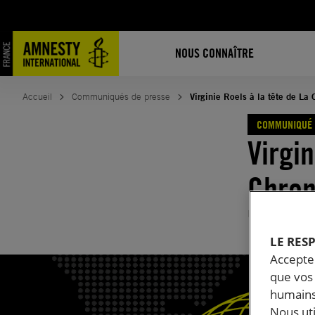
Aller
au
contenu
NOUS CONNAÎTRE
Accueil
Communiqués de presse
Virginie Roels à la tête de La
COMMUNIQUÉ 
Virgin
Chron
Publié le
06.
LE RES
Accepter
que vos 
humains
Nous ut