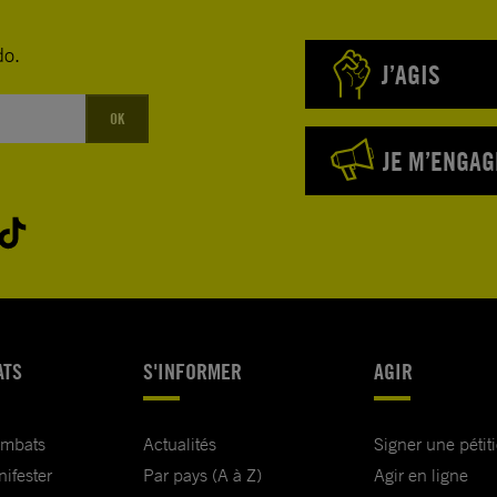
do.
J’AGIS
OK
JE M’ENGAG
ATS
S'INFORMER
AGIR
ombats
Actualités
Signer une pétit
nifester
Par pays (A à Z)
Agir en ligne