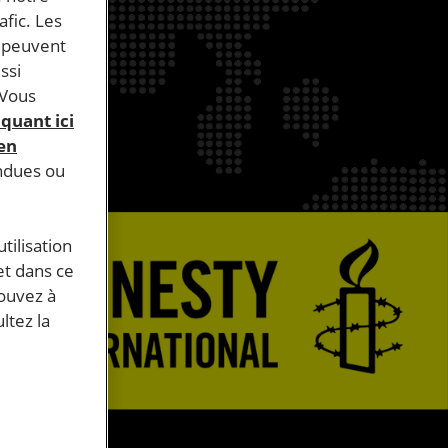
afic. Les
s peuvent
ssi
 Vous
iquant ici
 en
endues ou
tilisation
et dans ce
pouvez à
ltez la