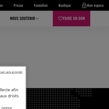
er
Presse
Fondation
Boutique
Mon espace
NOUS SOUTENIR
FAIRE UN DON
nuer sans accepter
llecte afin
 aux droits
e notre