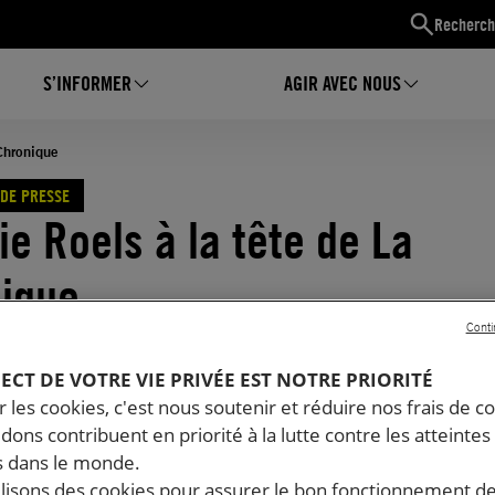
Recherch
S’INFORMER
AGIR AVEC NOUS
 Chronique
DE PRESSE
ie Roels à la tête de La
ique
Conti
03.2019
| Mis à jour le
28.03.2019
Temps de lecture estimé : 2 minutes
PECT DE VOTRE VIE PRIVÉE EST NOTRE PRIORITÉ
 les cookies, c'est nous soutenir et réduire nos frais de co
dons contribuent en priorité à la lutte contre les atteintes
 dans le monde.
ilisons des cookies pour assurer le bon fonctionnement d