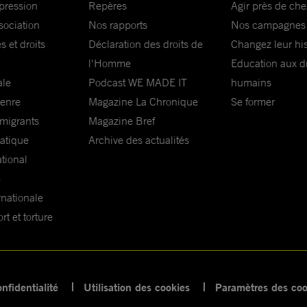
xpression
Repères
Agir près de che
sociation
Nos rapports
Nos campagnes
s et droits
Déclaration des droits de
Changez leur his
l'Homme
Education aux dr
ale
Podcast WE MADE IT
humains
genre
Magazine La Chronique
Se former
 migrants
Magazine Bref
matique
Archive des actualités
ational
e
rnationale
t et torture
nfidentialité
Utilisation des cookies
Paramètres des coo