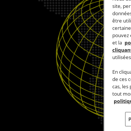
site, pe
données
être uti
certaine
pouvez e
et la
po
cliquant
utilisée
En cliqu
de ces 
cas, les
tout mom
politi