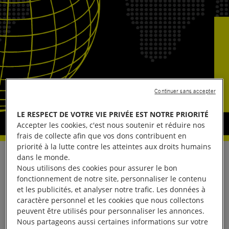
Continuer sans accepter
LE RESPECT DE VOTRE VIE PRIVÉE EST NOTRE PRIORITÉ
Accepter les cookies, c'est nous soutenir et réduire nos
frais de collecte afin que vos dons contribuent en
priorité à la lutte contre les atteintes aux droits humains
dans le monde.
Après la remise en liberté, jeudi 8 janvier 2026, d’un
Nous utilisons des cookies pour assurer le bon
petit nombre de personnes qui se trouvaient en
fonctionnement de notre site, personnaliser le contenu
détention arbitraire au Venezuela, sur le millier de
et les publicités, et analyser notre trafic. Les données à
caractère personnel et les cookies que nous collectons
personnes arrêtées pour des motifs politiques (selon
peuvent être utilisés pour personnaliser les annonces.
des organisations locales de la société civile), qui
Nous partageons aussi certaines informations sur votre