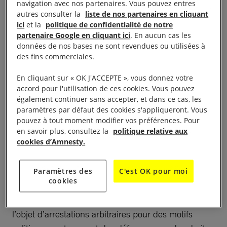
incluaient la prisonnière d’opinion Rocío San Miguel
navigation avec nos partenaires. Vous pouvez entres
autres consulter la
liste de nos partenaires en cliquant
et des ressortissant·e·s espagnols tels que
ici
et la
politique de confidentialité de notre
Jose María Basoa et Andrés Martínez, mais aussi le
partenaire Google en cliquant ici
. En aucun cas les
responsable politique Enrique Márquez et le
données de nos bases ne sont revendues ou utilisées à
des fins commerciales.
journaliste Biagio Pilieri, Ana Piquer, directrice pour
les Amériques à Amnesty International, a déclaré :
En cliquant sur « OK J'ACCEPTE », vous donnez votre
accord pour l'utilisation de ces cookies. Vous pouvez
également continuer sans accepter, et dans ce cas, les
« La fin de chaque détention arbitraire est un
paramètres par défaut des cookies s'appliqueront. Vous
soulagement nécessaire et attendu pour les victimes
pouvez à tout moment modifier vos préférences. Pour
ayant été libérées. Le fait que des personnes
en savoir plus, consultez la
politique relative aux
cookies d’Amnesty.
injustement maintenues en détention, comme la
prisonnière d’opinion Rocío San Miguel, aient pu
retrouver leurs proches est une bonne nouvelle. Ces
Paramètres des
C'est OK pour moi
cookies
libérations n’en sont pas moins insuffisantes, étant
donné que des centaines de personnes ont fait
l’objet d’arrestations arbitraires pour des motifs