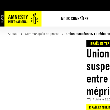
Aller
au
contenu
NOUS CONNAÎTRE
Accueil
Communiqués de presse
Union européenne. La réticence 
ISRAËL ET TE
Union
suspe
entre 
mépris
Publié le
22.
ISRAËL ET TERRI