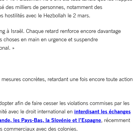
lessé des milliers de personnes, notamment des
 hostilités avec le Hezbollah le 2 mars.
ing à Israël. Chaque retard renforce encore davantage
e les choses en main en urgence et suspendre
onal. »
s mesures concrètes, retardant une fois encore toute action
pter afin de faire cesser les violations commises par les
ité avec le droit international en
interdisant les échanges
lande, les Pays-Bas, la Slovénie et l’Espagne
, récemment
ges commerciaux avec des colonies.