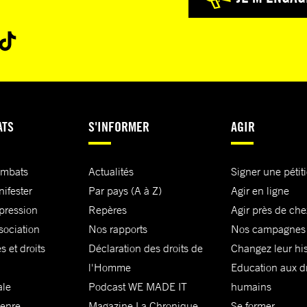
ATS
S'INFORMER
AGIR
ombats
Actualités
Signer une pétit
nifester
Par pays (A à Z)
Agir en ligne
xpression
Repères
Agir près de che
sociation
Nos rapports
Nos campagnes
s et droits
Déclaration des droits de
Changez leur his
l'Homme
Education aux dr
ale
Podcast WE MADE IT
humains
genre
Magazine La Chronique
Se former