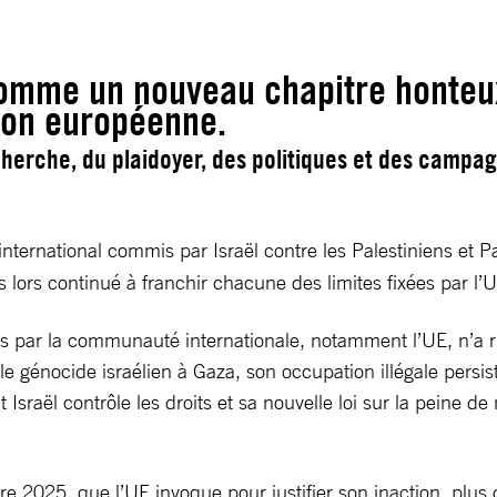
omme un nouveau chapitre honteux
nion européenne.
cherche, du plaidoyer, des politiques et des campa
 international commis par Israël contre les Palestiniens et 
s lors continué à franchir chacune des limites fixées par l’
 par la communauté internationale, notamment l’UE, n’a rien
le génocide israélien à Gaza, son occupation illégale persis
Israël contrôle les droits et sa nouvelle loi sur la peine d
e 2025, que l’UE invoque pour justifier son inaction, plus 