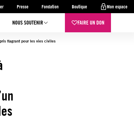
er
Presse
Fondation
Boutique
Mon espace
NOUS SOUTENIR
FAIRE UN DON
is flagrant pour les vies civiles
à
n
’un
les