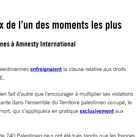
 de l’un des moments les plus
gnes à Amnesty International
Palestiniennes
enfreignaient
la clause relative aux droits
UE.
 fait d’autre que l’encourager à multiplier ses violations
tante dans l’ensemble du Territoire palestinien occupé, le
e mort, qui s’appliquera en pratique
exclusivement
aux
de 740 Palestinien·ne·s ont été tués tandis que les frappes