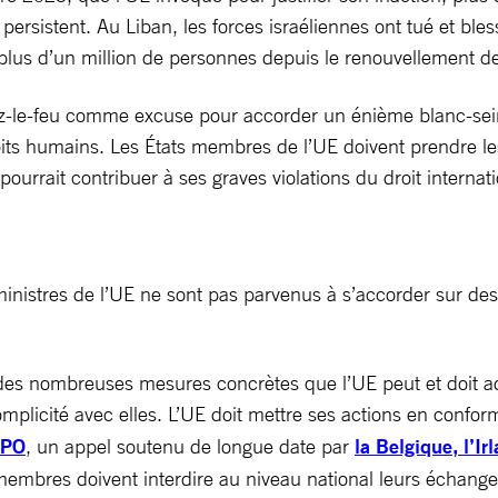
 persistent. Au Liban, les forces israéliennes ont tué et b
plus d’un million de personnes depuis le renouvellement des
essez-le-feu comme excuse pour accorder un énième blanc-se
es droits humains. Les États membres de l’UE doivent prendr
ourrait contribuer à ses graves violations du droit internati
 ministres de l’UE ne sont pas parvenus à s’accorder sur de
des nombreuses mesures concrètes que l’UE peut et doit ado
omplicité avec elles. L’UE doit mettre ses actions en conform
TPO
, un appel soutenu de longue date par
la Belgique, l’Ir
s membres doivent interdire au niveau national leurs échan