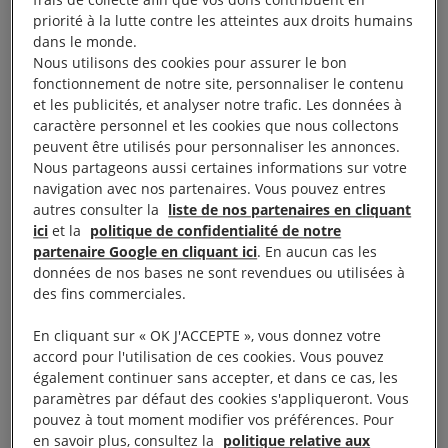
guerre syrien du fait de l’absence en droit syrien
priorité à la lutte contre les atteintes aux droits humains
dans le monde.
d’une définition de crime contre l’humanité.
Nous utilisons des cookies pour assurer le bon
fonctionnement de notre site, personnaliser le contenu
Ce principe dit de « double incrimination » a été
et les publicités, et analyser notre trafic. Les données à
caractère personnel et les cookies que nous collectons
inséré dans le droit français en 2010 pour les seuls
peuvent être utilisés pour personnaliser les annonces.
crimes de guerre, crimes contre l’humanité et
Nous partageons aussi certaines informations sur votre
génocide.
navigation avec nos partenaires. Vous pouvez entres
autres consulter la
liste de nos partenaires en cliquant
ici
et la
politique de confidentialité de notre
Le 5 août 2021, le ministre de la Justice expliquait
partenaire Google en cliquant ici
. En aucun cas les
que le dispositif actuel «
paraît […], au total, à la
données de nos bases ne sont revendues ou utilisées à
fois équilibré et efficace
» et que «
l’exigence de
des fins commerciales.
double incrimination constitue un principe
En cliquant sur « OK J'ACCEPTE », vous donnez votre
fondamental du droit international » auquel il ne
accord pour l'utilisation de ces cookies. Vous pouvez
pourrait être dérogé « que de façon tout à fait
également continuer sans accepter, et dans ce cas, les
paramètres par défaut des cookies s'appliqueront. Vous
exceptionnelle, uniquement en ce qui concerne le
pouvez à tout moment modifier vos préférences. Pour
crime de génocide
»
[1]
.
en savoir plus, consultez la
politique relative aux