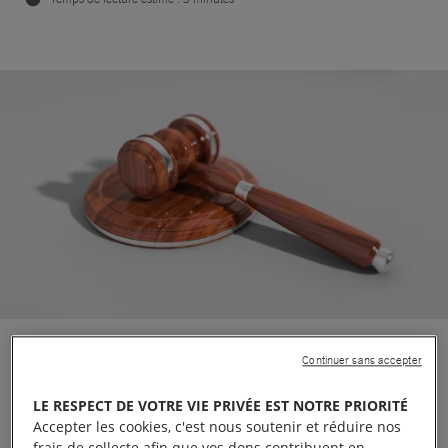
La Cour de cassation a rendu mercredi 24
Continuer sans accepter
novembre 2021 un
arrêt
dans lequel elle déclare
LE RESPECT DE VOTRE VIE PRIVÉE EST NOTRE PRIORITÉ
que les juridictions françaises sont incompétentes
Accepter les cookies, c'est nous soutenir et réduire nos
pour enquêter et poursuivre un présumé criminel de
frais de collecte afin que vos dons contribuent en