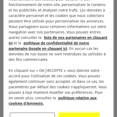
Tchornovola et Krouhova a été frappée par des
fonctionnement de notre site, personnaliser le contenu
et les publicités, et analyser notre trafic. Les données à
bombes : des civil·e·s ont été tués et des bâtiments
caractère personnel et les cookies que nous collectons
à proximité ont été fortement endommagés.
peuvent être utilisés pour personnaliser les annonces.
Nous partageons aussi certaines informations sur votre
navigation avec nos partenaires. Vous pouvez entres
En se basant sur de nouveaux témoignages et sur la
autres consulter la
liste de nos partenaires en cliquant
vérification et l’analyse de vidéos, l’équipe de
ici
et la
politique de confidentialité de notre
réaction aux crises d’Amnesty International est
partenaire Google en cliquant ici
. En aucun cas les
données de nos bases ne sont revendues ou utilisées à
parvenue à la conclusion qu’il s’agit très
des fins commerciales.
probablement d’une frappe aérienne russe ayant
utilisé au moins huit bombes aériennes non guidées
En cliquant sur « OK J'ACCEPTE », vous donnez votre
accord pour l'utilisation de ces cookies. Vous pouvez
(dites « bombes stupides », par opposition aux
également continuer sans accepter, et dans ce cas, les
« bombes intelligentes » qui sont guidées).
paramètres par défaut des cookies s'appliqueront. Vous
pouvez à tout moment modifier vos préférences. Pour
« L’attaque aérienne qui a frappé des rues de
en savoir plus, consultez la
politique relative aux
cookies d’Amnesty.
Tchernihiv est un acte odieux. Cette attaque
impitoyable menée sans discernement a frappé des