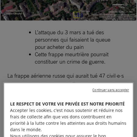
L’attaque du 3 mars a tué des
personnes qui faisaient la queue
pour acheter du pain
Cette frappe meurtrière pourrait
constituer un crime de guerre.
La frappe aérienne russe qui aurait tué 47 civil·e·s
dans la ville ukrainienne de Tchernihiv pourrait
Continuer sans accepter
constituer un crime de guerre, a déclaré Amnesty
International le 9 mars à l’issue d’une enquête
LE RESPECT DE VOTRE VIE PRIVÉE EST NOTRE PRIORITÉ
menée sur cette attaque.
Accepter les cookies, c'est nous soutenir et réduire nos
frais de collecte afin que vos dons contribuent en
priorité à la lutte contre les atteintes aux droits humains
Vers 12 h 15 le jeudi 3 mars, la petite place que
dans le monde.
forment à Tchernihiv les rues Viatcheslava
Nous utilisons des cookies pour assurer le bon