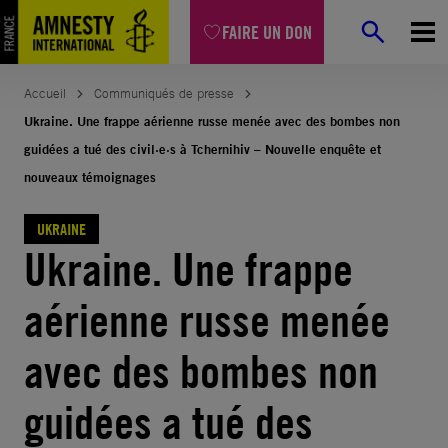
Aller
FAIRE UN DON
au
contenu
Accueil
Communiqués de presse
Ukraine. Une frappe aérienne russe menée avec des bombes non
guidées a tué des civil·e·s à Tchernihiv – Nouvelle enquête et
nouveaux témoignages
UKRAINE
Ukraine. Une frappe
aérienne russe menée
avec des bombes non
guidées a tué des