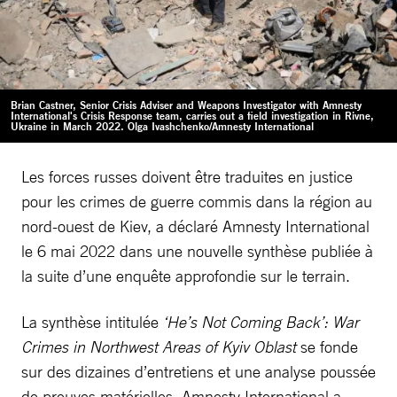
Brian Castner, Senior Crisis Adviser and Weapons Investigator with Amnesty
International's Crisis Response team, carries out a field investigation in Rivne,
Ukraine in March 2022. Olga Ivashchenko/Amnesty International
Les forces russes doivent être traduites en justice
pour les crimes de guerre commis dans la région au
nord-ouest de Kiev, a déclaré Amnesty International
le 6 mai 2022 dans une nouvelle synthèse publiée à
la suite d’une enquête approfondie sur le terrain.
La synthèse
intitulée
‘He’s Not Coming Back’: War
Crimes in Northwest Areas of Kyiv Oblast
se fonde
sur des dizaines d’entretiens et une analyse poussée
de preuves matérielles. Amnesty International a