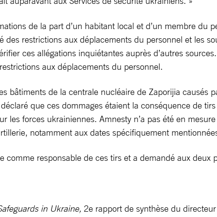
ait auparavant aux Services de sécurité ukrainiens. »
ations de la part d’un habitant local et d’un membre du pe
sé des restrictions aux déplacements du personnel et les sou
rifier ces allégations inquiétantes auprès d’autres sources
 restrictions aux déplacements du personnel.
bâtiments de la centrale nucléaire de Zaporijia causés par l
nt déclaré que ces dommages étaient la conséquence de tirs d
ur les forces ukrainiennes. Amnesty n’a pas été en mesure de
rtillerie, notamment aux dates spécifiquement mentionnées
e comme responsable de ces tirs et a demandé aux deux part
 Safeguards in Ukraine,
2e rapport de synthèse du directeur