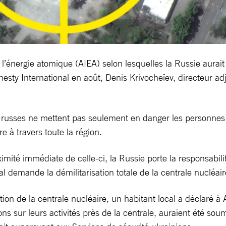
 l’énergie atomique (AIEA) selon lesquelles la Russie aurai
esty International en août, Denis Krivocheïev, directeur ad
s russes ne mettent pas seulement en danger les personnes q
 à travers toute la région.
roximité immédiate de celle-ci, la Russie porte la responsab
l demande la démilitarisation totale de la centrale nucléai
ation de la centrale nucléaire, un habitant local a déclar
ns sur leurs activités près de la centrale, auraient été sou