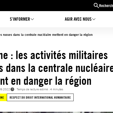
Recherch
S’INFORMER
AGIR AVEC NOUS
res russes dans la centrale nucléaire mettent en danger la région
e : les activités militaires
s dans la centrale nucléair
nt en danger la région
09.2022
Temps de lecture estimé : 4 minutes
INE
RESPECT DU DROIT INTERNATIONAL HUMANITAIRE