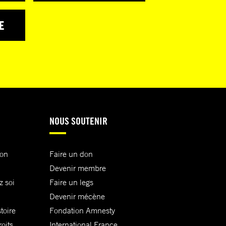
E
NOUS SOUTENIR
ion
Faire un don
Devenir membre
z soi
Faire un legs
Devenir mécène
toire
Fondation Amnesty
oits
International France