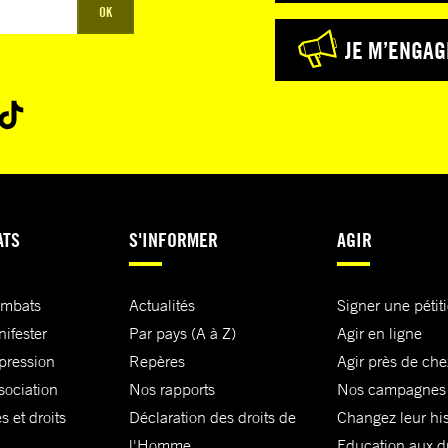
OK
JE M’ENGAG
ATS
S'INFORMER
AGIR
ombats
Actualités
Signer une pétit
nifester
Par pays (A à Z)
Agir en ligne
xpression
Repères
Agir près de che
sociation
Nos rapports
Nos campagnes
s et droits
Déclaration des droits de
Changez leur his
l'Homme
Education aux dr