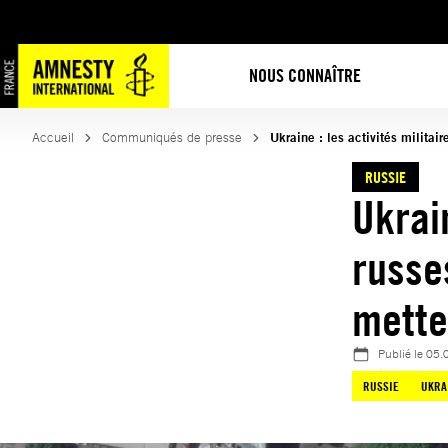
Aller
au
contenu
NOUS CONNAÎTRE
Accueil
Communiqués de presse
Ukraine : les activités militai
RUSSIE
Ukrain
russe
mette
Publié le
05.
RUSSIE
UKRA