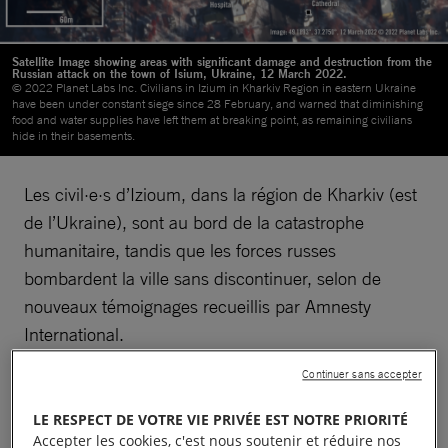
Satellite Image showing areas with significant damage and destruction from the
Russian attack on the town of Isium, Ukraine, 12 March 2022.
© 2022 Planet Labs Inc. Civilians in Izium in Kharkiv Region in eastern Ukraine
have been under constant siege since 28 February, and warned that diminishing
food and water supplies have left them at breaking point, as remaining civilians
hide in their basements.
Les civil·e·s d’Izioum, dans la région de Kharkiv (est
de l’Ukraine), sont au bord de la catastrophe
humanitaire, tandis que les forces russes
bombardent la ville sans discontinuer, selon de
nouveaux témoignages recueillis par Amnesty
International.
Continuer sans accepter
Les résident·e·s d’Izioum se trouvent dans une
situation de siège depuis le 28 février, et se disent
LE RESPECT DE VOTRE VIE PRIVÉE EST NOTRE PRIORITÉ
arrivés au point de rupture face à la diminution des
Accepter les cookies, c'est nous soutenir et réduire nos