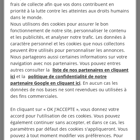
frais de collecte afin que vos dons contribuent en
réserves d’eau et de nourriture, à l’heure où les
priorité à la lutte contre les atteintes aux droits humains
civil·e·s se trouvant toujours sur place se cachent
dans le monde.
dans leurs sous-sols.
Nous utilisons des cookies pour assurer le bon
fonctionnement de notre site, personnaliser le contenu
et les publicités, et analyser notre trafic. Les données à
Entre les 9 et 12 mars, Amnesty International a
caractère personnel et les cookies que nous collectons
recueilli les témoignages de 26 résident·e·s
peuvent être utilisés pour personnaliser les annonces.
Nous partageons aussi certaines informations sur votre
d’Izioum, immédiatement après leur évacuation vers
navigation avec nos partenaires. Vous pouvez entres
Sviatohirsk, une ville de la région de Donetsk restant
autres consulter la
liste de nos partenaires en cliquant
largement sous le contrôle de l’Ukraine et visée par
ici
et la
politique de confidentialité de notre
partenaire Google en cliquant ici
. En aucun cas les
des tirs russes incessants.
données de nos bases ne sont revendues ou utilisées à
des fins commerciales.
«
Des dizaines de petites villes et de villages
ukrainiens sont la cible d’attaques impitoyables, et
En cliquant sur « OK J'ACCEPTE », vous donnez votre
accord pour l'utilisation de ces cookies. Vous pouvez
les habitant·e·s aux abois se trouvent pris entre deux
également continuer sans accepter, et dans ce cas, les
feux ou assiégés et attaqués par les forces russes
»,
paramètres par défaut des cookies s'appliqueront. Vous
a déclaré Marie Struthers, directrice pour l’Europe
pouvez à tout moment modifier vos préférences. Pour