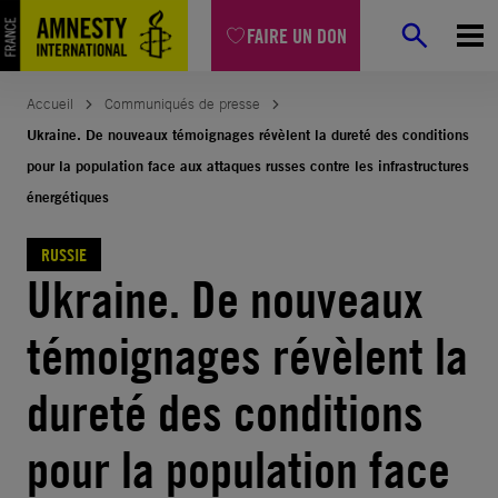
Aller
FAIRE UN DON
au
contenu
Accueil
Communiqués de presse
Ukraine. De nouveaux témoignages révèlent la dureté des conditions
pour la population face aux attaques russes contre les infrastructures
énergétiques
RUSSIE
Ukraine. De nouveaux
témoignages révèlent la
dureté des conditions
pour la population face