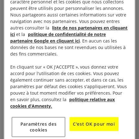
caractère personnel et les cookies que nous collectons
sur l’impact dévastateur des attaques systématiques
peuvent être utilisés pour personnaliser les annonces.
Nous partageons aussi certaines informations sur votre
de la Russie contre le système énergétique
navigation avec nos partenaires. Vous pouvez entres
ukrainien, grâce à une nouvelle série de
autres consulter la
liste de nos partenaires en cliquant
témoignages de personnes qui survivent sans
ici
et la
politique de confidentialité de notre
partenaire Google en cliquant ici
. En aucun cas les
chauffage, ni électricité, ni eau courante par un
données de nos bases ne sont revendues ou utilisées à
hiver glacial.
des fins commerciales.
En s’appuyant sur les témoignages de dizaines de
En cliquant sur « OK J'ACCEPTE », vous donnez votre
accord pour l'utilisation de ces cookies. Vous pouvez
personnes à travers le pays, l’
enquête
de
également continuer sans accepter, et dans ce cas, les
l’organisation révèle les difficiles conditions dans
paramètres par défaut des cookies s'appliqueront. Vous
lesquelles vivent les civil·e·s en Ukraine à la suite
pouvez à tout moment modifier vos préférences. Pour
en savoir plus, consultez la
politique relative aux
des attaques russes massives et incessantes qui ont
cookies d’Amnesty.
entraîné des perturbations durables et de grande
ampleur concernant des services essentiels. Au
Paramètres des
C'est OK pour moi
moment des entretiens, nombre de personnes
cookies
interrogées par Amnesty International survivaient