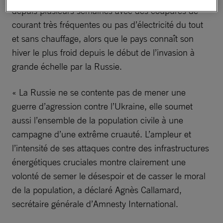
depuis plusieurs semaines avec des coupures de
courant très fréquentes ou pas d’électricité du tout
et sans chauffage, alors que le pays connaît son
hiver le plus froid depuis le début de l’invasion à
grande échelle par la Russie.
« La Russie ne se contente pas de mener une
guerre d’agression contre l’Ukraine, elle soumet
aussi l’ensemble de la population civile à une
campagne d’une extrême cruauté. L’ampleur et
l’intensité de ses attaques contre des infrastructures
énergétiques cruciales montre clairement une
volonté de semer le désespoir et de casser le moral
de la population, a déclaré Agnès Callamard,
secrétaire générale d’Amnesty International.