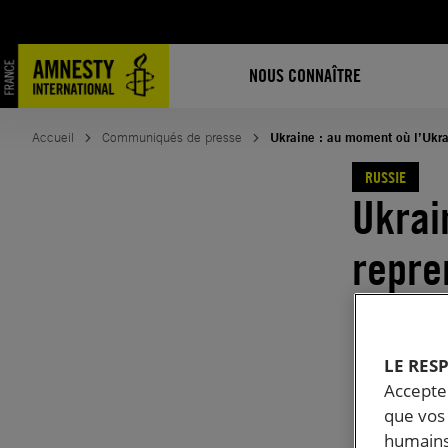
Aller
au
contenu
NOUS CONNAÎTRE
Accueil
Communiqués de presse
Ukraine : au moment où l’Ukrai
RUSSIE
Ukrai
repre
occupé
de re
LE RES
Accepter
de gu
que vos 
humains