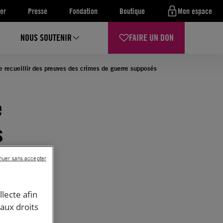
er
Presse
Fondation
Boutique
Mon espace
NOUS SOUTENIR
FAIRE UN DON
de recueillir des preuves des crimes de guerre supposés
e
s
ntiel
nuer sans accepter
imes
llecte afin
 aux droits