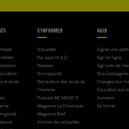
ATS
S'INFORMER
AGIR
ombats
Actualités
Signer une pétit
nifester
Par pays (A à Z)
Agir en ligne
xpression
Repères
Agir près de che
sociation
Nos rapports
Nos campagnes
s et droits
Déclaration des droits de
Changez leur his
l'Homme
Education aux dr
ale
Podcast WE MADE IT
humains
genre
Magazine La Chronique
Se former
 migrants
Magazine Bref
matique
Archive des actualités