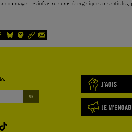
endommagé des infrastructures énergétiques essentielles, p
do.
J’AGIS
OK
JE M’ENGAG