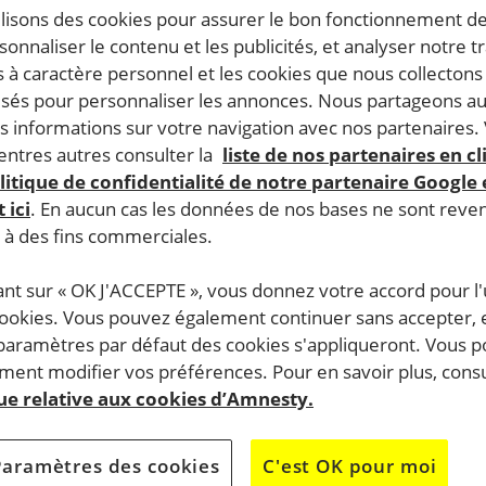
09.2022
| Mis à jour le
13.09.2022
Temps de lecture estimé : 3 minutes
ilisons des cookies pour assurer le bon fonctionnement d
rsonnaliser le contenu et les publicités, et analyser notre tr
INE
RESPECT DU DROIT INTERNATIONAL HUMANITAIRE
 à caractère personnel et les cookies que nous collecton
lisés pour personnaliser les annonces. Nous partageons au
s informations sur votre navigation avec nos partenaires.
ntres autres consulter la
liste de nos partenaires en cl
litique de confidentialité de notre partenaire Google
 ici
. En aucun cas les données de nos bases ne sont rev
s à des fins commerciales.
ant sur « OK J'ACCEPTE », vous donnez votre accord pour l'u
cookies. Vous pouvez également continuer sans accepter, 
 paramètres par défaut des cookies s'appliqueront. Vous 
ent modifier vos préférences. Pour en savoir plus, consu
que relative aux cookies d’Amnesty.
Paramètres des cookies
C'est OK pour moi