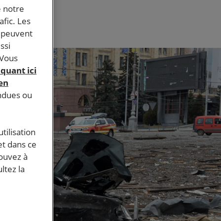
e notre
afic. Les
s peuvent
ssi
 Vous
iquant ici
 en
endues ou
tilisation
et dans ce
pouvez à
ltez la