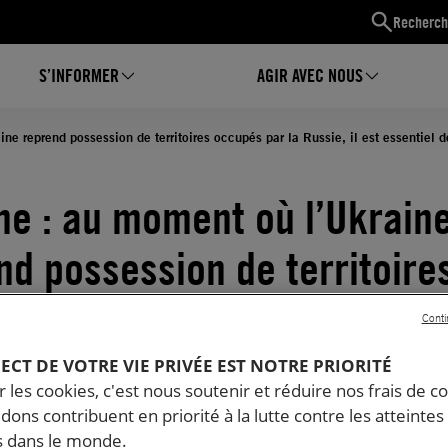
Recherch
S’INFORMER
AGIR AVEC NOUS
ne reprend possession de territoires occupés par la Russie, il est essentiel 
ne : au moment où l’Ukrain
nd possession de territoire
s par la Russie, il est esse
Conti
cueillir des preuves des cr
PECT DE VOTRE VIE PRIVÉE EST NOTRE PRIORITÉ
 les cookies, c'est nous soutenir et réduire nos frais de co
erre supposés
dons contribuent en priorité à la lutte contre les atteintes
 dans le monde.