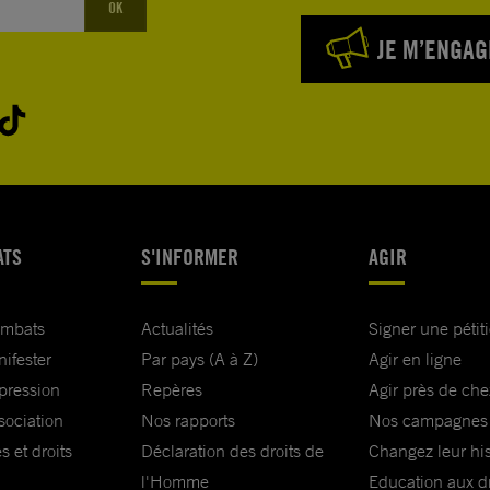
OK
JE M’ENGAG
ATS
S'INFORMER
AGIR
ombats
Actualités
Signer une pétit
nifester
Par pays (A à Z)
Agir en ligne
xpression
Repères
Agir près de che
sociation
Nos rapports
Nos campagnes
s et droits
Déclaration des droits de
Changez leur his
l'Homme
Education aux dr