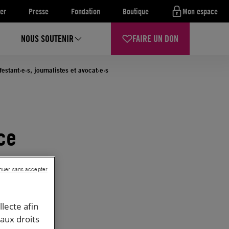
er
Presse
Fondation
Boutique
Mon espace
NOUS SOUTENIR
FAIRE UN DON
estant·e·s, journalistes et avocat·e·s
ce
nuer sans accepter
llecte afin
 aux droits