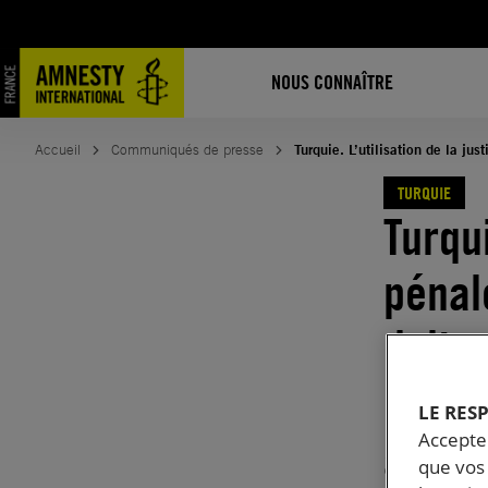
Aller
au
contenu
NOUS CONNAÎTRE
Accueil
Communiqués de presse
Turquie. L’utilisation de la ju
TURQUIE
Turqui
pénal
doit 
manife
LE RES
Accepter
avoca
que vos 