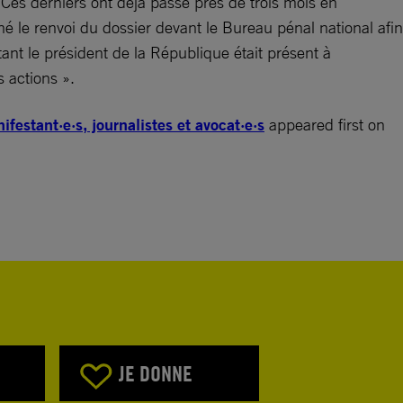
Ces derniers ont déjà passé près de trois mois en
é le renvoi du dossier devant le Bureau pénal national afin
ant le président de la République était présent à
 actions ».
ifestant·e·s, journalistes et avocat·e·s
appeared first on
JE DONNE