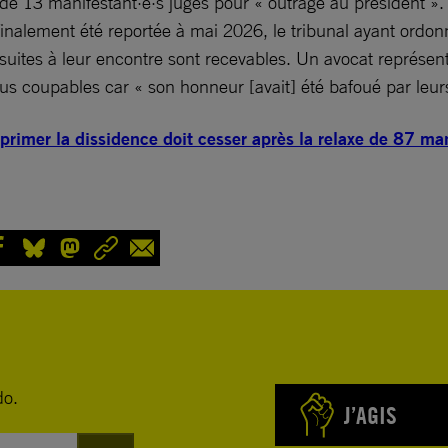
e 13 manifestant·e·s jugés pour « outrage au président ». 
inalement été reportée à mai 2026, le tribunal ayant ordonn
rsuites à leur encontre sont recevables. Un avocat représent
us coupables car « son honneur [avait] été bafoué par leurs
éprimer la dissidence doit cesser après la relaxe de 87 man
do.
J’AGIS