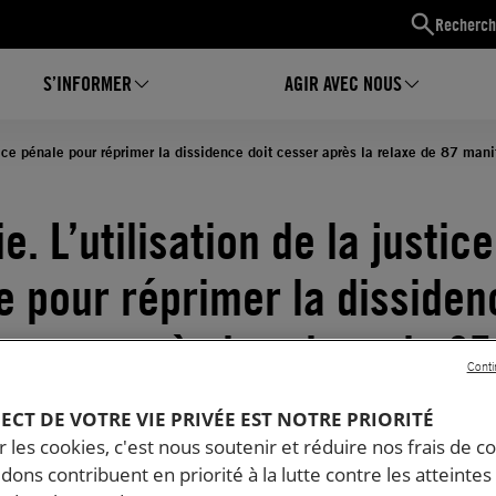
Recherch
S’INFORMER
AGIR AVEC NOUS
stice pénale pour réprimer la dissidence doit cesser après la relaxe de 87 manif
e. L’utilisation de la justice
e pour réprimer la dissiden
cesser après la relaxe de 87
Conti
stant·e·s, journalistes et
PECT DE VOTRE VIE PRIVÉE EST NOTRE PRIORITÉ
 les cookies, c'est nous soutenir et réduire nos frais de co
t·e·s
dons contribuent en priorité à la lutte contre les atteintes