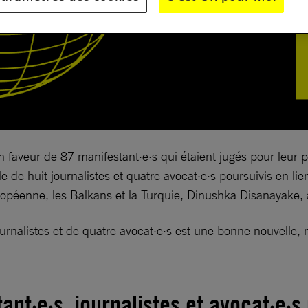
 faveur de 87 manifestant·e·s qui étaient jugés pour leur 
e de huit journalistes et quatre avocat·e·s poursuivis en li
ropéenne, les Balkans et la Turquie, Dinushka Disanayake, 
journalistes et de quatre avocat·e·s est une bonne nouvell
ant·e·s, journalistes et avocat·e·s