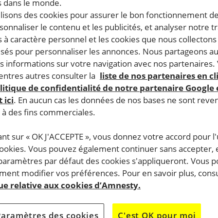
 dans le monde.
12.2025
Temps de lecture estimé : 3 minutes
ilisons des cookies pour assurer le bon fonctionnement d
rsonnaliser le contenu et les publicités, et analyser notre tr
 à caractère personnel et les cookies que nous collecton
lisés pour personnaliser les annonces. Nous partageons au
s informations sur votre navigation avec nos partenaires.
ntres autres consulter la
liste de nos partenaires en cl
litique de confidentialité de notre partenaire Google
 ici
. En aucun cas les données de nos bases ne sont rev
s à des fins commerciales.
ant sur « OK J'ACCEPTE », vous donnez votre accord pour l'u
cookies. Vous pouvez également continuer sans accepter, 
 paramètres par défaut des cookies s'appliqueront. Vous 
ent modifier vos préférences. Pour en savoir plus, consu
que relative aux cookies d’Amnesty.
Paramètres des cookies
C'est OK pour moi