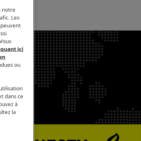
e notre
afic. Les
s peuvent
ssi
 Vous
iquant ici
 en
endues ou
tilisation
et dans ce
pouvez à
ltez la