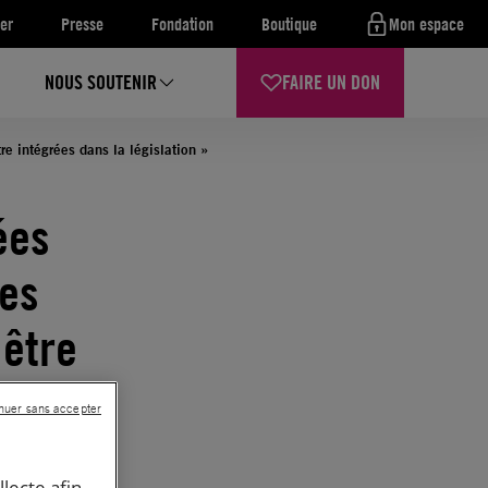
er
Presse
Fondation
Boutique
Mon espace
NOUS SOUTENIR
FAIRE UN DON
e intégrées dans la législation »
ées
nes
 être
nuer sans accepter
llecte afin