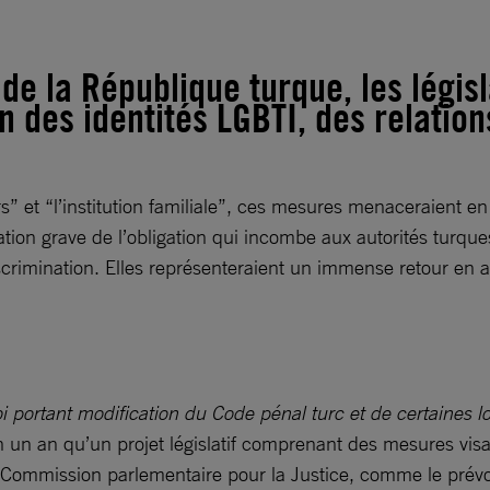
 de la République turque, les légis
n des identités LGBTI, des relation
s” et “l’institution familiale”, ces mesures menaceraient e
ation grave de l’obligation qui incombe aux autorités turques
rimination. Elles représenteraient un immense retour en arr
oi portant modification du Code pénal turc et de certaines lo
is en un an qu’un projet législatif comprenant des mesures v
Commission parlementaire pour la Justice, comme le prévoit