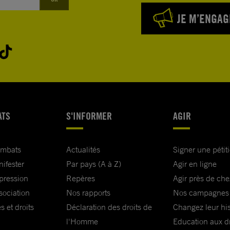
JE M’ENGAG
ATS
S'INFORMER
AGIR
ombats
Actualités
Signer une pétit
nifester
Par pays (A à Z)
Agir en ligne
xpression
Repères
Agir près de che
sociation
Nos rapports
Nos campagnes
s et droits
Déclaration des droits de
Changez leur his
l'Homme
Education aux dr