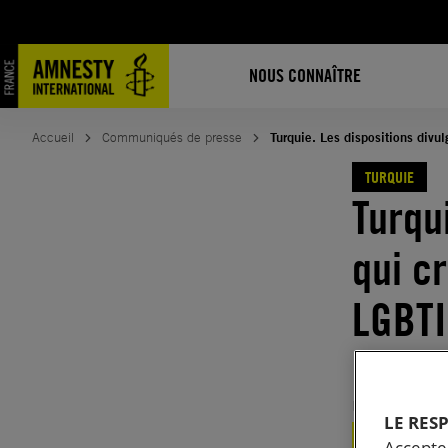
Aller
au
contenu
NOUS CONNAÎTRE
Accueil
Communiqués de presse
Turquie. Les dispositions divu
TURQUIE
Turqu
qui c
LGBTI
intég
Publié le
19.
LE RES
TURQUIE
JUS
Accepter