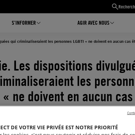
Recherch
S’INFORMER
AGIR AVEC NOUS
lguées qui criminaliseraient les personnes LGBTI « ne doivent en aucun cas êtr
ie. Les dispositions divulgu
riminaliseraient les person
 « ne doivent en aucun cas
rées dans la législation »
Conti
10.2025
Temps de lecture estimé : 4 minutes
PECT DE VOTRE VIE PRIVÉE EST NOTRE PRIORITÉ
TICE DE GENRE
 les cookies, c'est nous soutenir et réduire nos frais de co