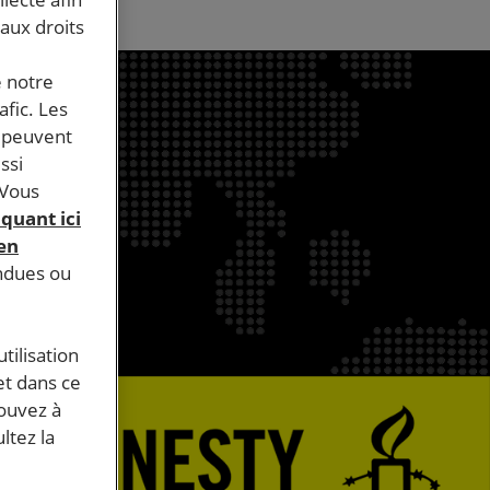
 aux droits
e notre
afic. Les
s peuvent
ssi
 Vous
iquant ici
 en
endues ou
tilisation
et dans ce
pouvez à
ltez la