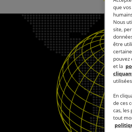
que vos 
humains
Nous ut
site, pe
données
être uti
certaine
pouvez e
et la
po
cliquant
utilisée
En cliqu
de ces 
cas, les
tout mom
politi