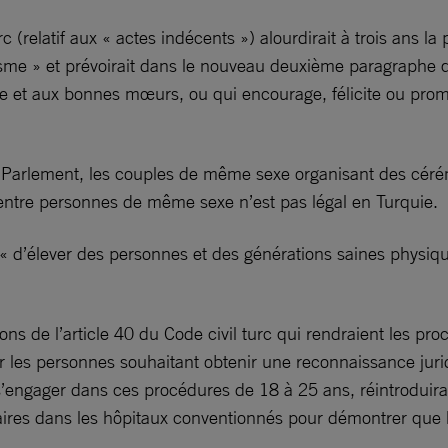
 (relatif aux « actes indécents ») alourdirait à trois ans l
isme » et prévoirait dans le nouveau deuxième paragraphe q
e et aux bonnes mœurs, ou qui encourage, félicite ou pro
e Parlement, les couples de même sexe organisant des céré
entre personnes de même sexe n’est pas légal en Turquie.
t « d’élever des personnes et des générations saines physiqu
s de l’article 40 du Code civil turc qui rendraient les proc
r les personnes souhaitant obtenir une reconnaissance jurid
ngager dans ces procédures de 18 à 25 ans, réintroduiraient
res dans les hôpitaux conventionnés pour démontrer que la 