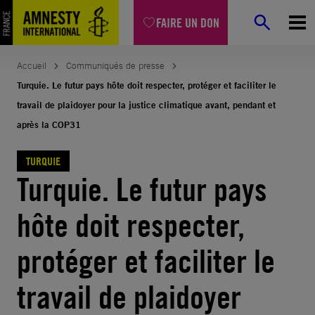
Aller
FAIRE UN DON
au
contenu
Accueil
Communiqués de presse
Turquie. Le futur pays hôte doit respecter, protéger et faciliter le
travail de plaidoyer pour la justice climatique avant, pendant et
après la COP31
TURQUIE
Turquie. Le futur pays
hôte doit respecter,
protéger et faciliter le
travail de plaidoyer