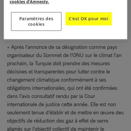
cookies d’Amnesty.
par la Turquie l’an prochain, Marta Schaaf,
directrice du programme Justice climatique,
Paramètres des
C'est OK pour moi
économique et sociale d’Amnesty International, a
cookies
déclaré :
« Après l’annonce de sa désignation comme pays
organisateur du Sommet de l’ONU sur le climat l’an
prochain, la Turquie doit prendre des mesures
décisives et transparentes pour lutter contre le
changement climatique conformément à ses
obligations internationales, qui ont été confirmées
dans l’avis consultatif rendu par la Cour
internationale de justice cette année. Elle est non
seulement tenue d’établir et de mettre en œuvre des
objectifs de réduction des gaz à effet de serre
alignés sur l’objectif collectif de maintenir le