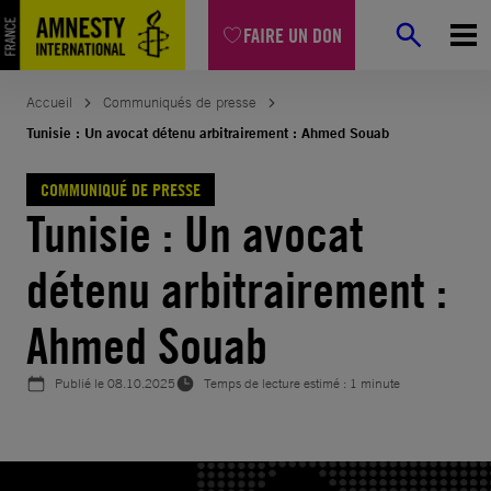
Aller
FAIRE UN DON
au
contenu
Accueil
Communiqués de presse
Tunisie : Un avocat détenu arbitrairement : Ahmed Souab
COMMUNIQUÉ DE PRESSE
Tunisie : Un avocat
détenu arbitrairement :
Ahmed Souab
Publié le
08.10.2025
Temps de lecture estimé : 1 minute