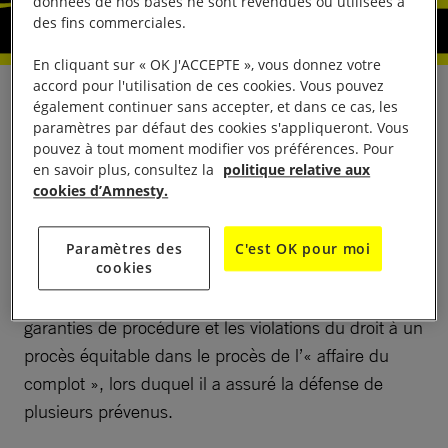
données de nos bases ne sont revendues ou utilisées à
des fins commerciales.
En cliquant sur « OK J'ACCEPTE », vous donnez votre
accord pour l'utilisation de ces cookies. Vous pouvez
Ahmed Souab, avocat et défenseur des droits
également continuer sans accepter, et dans ce cas, les
paramètres par défaut des cookies s'appliqueront. Vous
humains âgé de 68 ans, est détenu arbitrairement
pouvez à tout moment modifier vos préférences. Pour
depuis le 21 avril 2025 en raison de son travail de
en savoir plus, consultez la
politique relative aux
défense de victimes de violations des droits humains
cookies d’Amnesty.
et parce qu’il a exercé légitimement son droit à la
liberté d’expression. Il est aujourd’hui poursuivi sur
Paramètres des
C'est OK pour moi
cookies
la base d’accusations infondées liées au terrorisme
uniquement pour avoir critiqué le non-respect des
garanties de procédure et les violations du droit à un
procès équitable dans le procès de l’« affaire du
complot », lors duquel il a assuré la défense de
plusieurs prévenus.