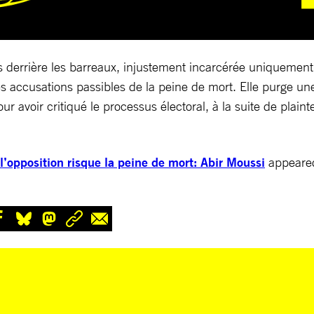
s derrière les barreaux, injustement incarcérée uniquement
 accusations passibles de la peine de mort. Elle purge une 
r avoir critiqué le processus électoral, à la suite de plai
l’opposition risque la peine de mort: Abir Moussi
appeared