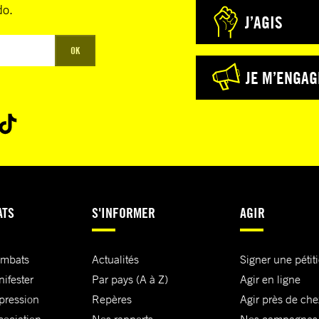
do.
J’AGIS
OK
JE M’ENGAG
ATS
S'INFORMER
AGIR
ombats
Actualités
Signer une pétit
nifester
Par pays (A à Z)
Agir en ligne
xpression
Repères
Agir près de che