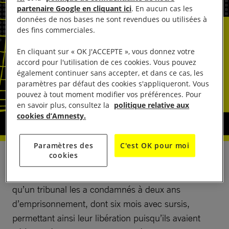
partenaire Google en cliquant ici
. En aucun cas les
données de nos bases ne sont revendues ou utilisées à
des fins commerciales.
En cliquant sur « OK J'ACCEPTE », vous donnez votre
accord pour l'utilisation de ces cookies. Vous pouvez
également continuer sans accepter, et dans ce cas, les
paramètres par défaut des cookies s'appliqueront. Vous
pouvez à tout moment modifier vos préférences. Pour
en savoir plus, consultez la
politique relative aux
cookies d’Amnesty.
Paramètres des
C'est OK pour moi
cookies
Le 24 novembre 2025, les autorités tunisiennes ont
libéré Mustapha Djemali et Abderrazak Krimi, après
qu’un tribunal les a condamnés à deux ans
d’emprisonnement, dont six mois avec sursis,
permettant ainsi leur libération puisqu’ils avaient