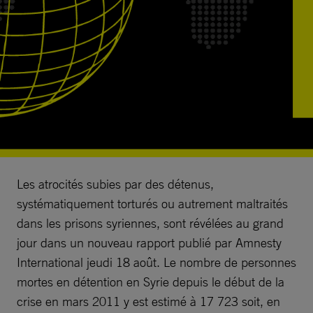
Les atrocités subies par des détenus,
systématiquement torturés ou autrement maltraités
dans les prisons syriennes, sont révélées au grand
jour dans un nouveau rapport publié par Amnesty
International jeudi 18 août. Le nombre de personnes
mortes en détention en Syrie depuis le début de la
crise en mars 2011 y est estimé à 17 723 soit, en