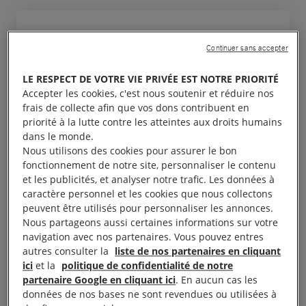
Continuer sans accepter
La liste des atrocités relatées
LE RESPECT DE VOTRE VIE PRIVÉE EST NOTRE PRIORITÉ
dans ce rapport brosse un
Accepter les cookies, c'est nous soutenir et réduire nos
horrible tableau des graves
frais de collecte afin que vos dons contribuent en
violences que subissent
priorité à la lutte contre les atteintes aux droits humains
dans le monde.
régulièrement les détenus au
Nous utilisons des cookies pour assurer le bon
moment de leur arrestation,
fonctionnement de notre site, personnaliser le contenu
et les publicités, et analyser notre trafic. Les données à
durant leur interrogatoire, puis
caractère personnel et les cookies que nous collectons
pendant leur incarcération
peuvent être utilisés pour personnaliser les annonces.
derrière les portes closes des
Nous partageons aussi certaines informations sur votre
navigation avec nos partenaires. Vous pouvez entres
centres de détention administrés
autres consulter la
liste de nos partenaires en cliquant
par les services de
ici
et la
politique de confidentialité de notre
partenaire Google en cliquant ici
. En aucun cas les
renseignement syriens. Ces
données de nos bases ne sont revendues ou utilisées à
personnes risquent de mourir à