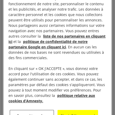
le ministère de la Justice
a mis sur pied
un comité
fonctionnement de notre site, personnaliser le contenu
et les publicités, et analyser notre trafic. Les données à
chargé d’enquêter sur les violations commises à
caractère personnel et les cookies que nous collectons
Soueïda et de traduire les responsables présumés
peuvent être utilisés pour personnaliser les annonces.
en justice.
Nous partageons aussi certaines informations sur votre
navigation avec nos partenaires. Vous pouvez entres
autres consulter la
liste de nos partenaires en cliquant
ici
et la
politique de confidentialité de notre
Ce qui m’a le plus choqué, c’est de voir le corps de
partenaire Google en cliquant ici
. En aucun cas les
mon fils se contorsionner sous l’impact des balles
données de nos bases ne sont revendues ou utilisées à
des fins commerciales.
Un père qui avait décidé de déménager avec sa famille à la
En cliquant sur « OK J'ACCEPTE », vous donnez votre
campagne
accord pour l'utilisation de ces cookies. Vous pouvez
également continuer sans accepter, et dans ce cas, les
paramètres par défaut des cookies s'appliqueront. Vous
pouvez à tout moment modifier vos préférences. Pour
« Lorsque des membres des forces militaires ou de
en savoir plus, consultez la
politique relative aux
sécurité commettent un homicide délibéré et illégal,
cookies d’Amnesty.
ou lorsque des forces affiliées le font avec la
complicité ou l’approbation du gouvernement, il