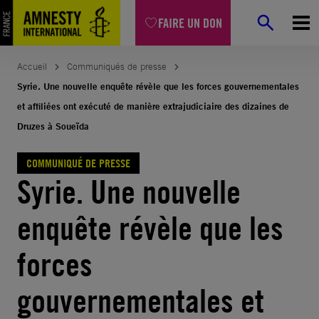
Aller
FAIRE UN DON
au
contenu
Accueil
Communiqués de presse
Syrie. Une nouvelle enquête révèle que les forces gouvernementales
et affiliées ont exécuté de manière extrajudiciaire des dizaines de
Druzes à Soueïda
COMMUNIQUÉ DE PRESSE
Syrie. Une nouvelle
enquête révèle que les
forces
gouvernementales et