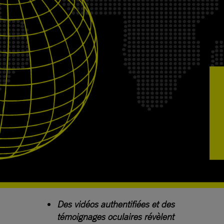
Des vidéos authentifiées et des
témoignages oculaires révèlent