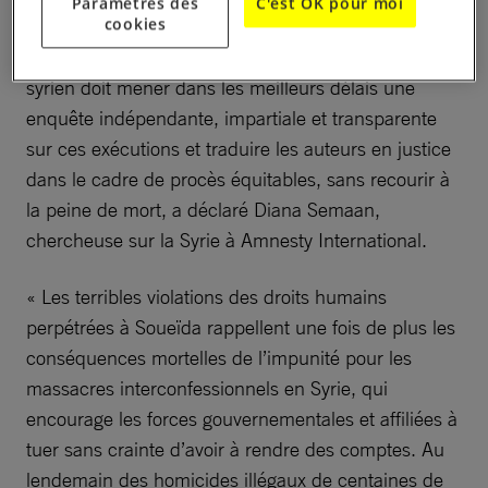
Paramètres des
C'est OK pour moi
cookies
s’agit d’une exécution extrajudiciaire, un crime au
regard du droit international. Le gouvernement
syrien doit mener dans les meilleurs délais une
enquête indépendante, impartiale et transparente
sur ces exécutions et traduire les auteurs en justice
dans le cadre de procès équitables, sans recourir à
la peine de mort, a déclaré Diana Semaan,
chercheuse sur la Syrie à Amnesty International.
« Les terribles violations des droits humains
perpétrées à Soueïda rappellent une fois de plus les
conséquences mortelles de l’impunité pour les
massacres interconfessionnels en Syrie, qui
encourage les forces gouvernementales et affiliées à
tuer sans crainte d’avoir à rendre des comptes. Au
lendemain des homicides illégaux de centaines de