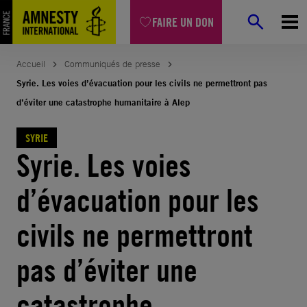
Aller
FAIRE UN DON
au
contenu
Accueil
Communiqués de presse
Syrie. Les voies d’évacuation pour les civils ne permettront pas
d’éviter une catastrophe humanitaire à Alep
SYRIE
Syrie. Les voies
d’évacuation pour les
civils ne permettront
pas d’éviter une
catastrophe