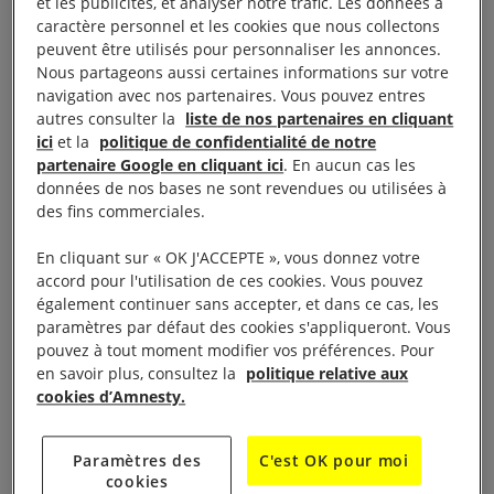
bombardements et des tirs de snipers.
et les publicités, et analyser notre trafic. Les données à
caractère personnel et les cookies que nous collectons
peuvent être utilisés pour personnaliser les annonces.
«
Depuis des années, le gouvernement syrien
Nous partageons aussi certaines informations sur votre
bloque l’acheminement d’une aide essentielle aux
navigation avec nos partenaires. Vous pouvez entres
autres consulter la
liste de nos partenaires en cliquant
civils assiégés tout en leur faisant subir
ici
et la
politique de confidentialité de notre
quotidiennement des pilonnages et des frappes
partenaire Google en cliquant ici
. En aucun cas les
aériennes. Il utilise la famine comme arme de
données de nos bases ne sont revendues ou utilisées à
des fins commerciales.
guerre et fait délibérément souffrir celles et ceux qui
vivent dans des zones contrôlées par l’opposition »
,
En cliquant sur « OK J'ACCEPTE », vous donnez votre
a déclaré Philip Luther, directeur du programme
accord pour l'utilisation de ces cookies. Vous pouvez
également continuer sans accepter, et dans ce cas, les
Moyen-Orient et Afrique du Nord d’Amnesty
paramètres par défaut des cookies s'appliqueront. Vous
International.
pouvez à tout moment modifier vos préférences. Pour
en savoir plus, consultez la
politique relative aux
«
La mise en place de voies d’évacuation sûres pour
cookies d’Amnesty.
les civils qui souhaitent fuir Alep ne permettra pas
d’éviter une catastrophe humanitaire. Cette mesure
Paramètres des
C'est OK pour moi
cookies
ne peut se substituer à l’acheminement d’une aide