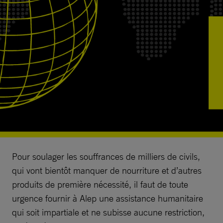
Pour soulager les souffrances de milliers de civils,
qui vont bientôt manquer de nourriture et d’autres
produits de première nécessité, il faut de toute
urgence fournir à Alep une assistance humanitaire
qui soit impartiale et ne subisse aucune restriction,