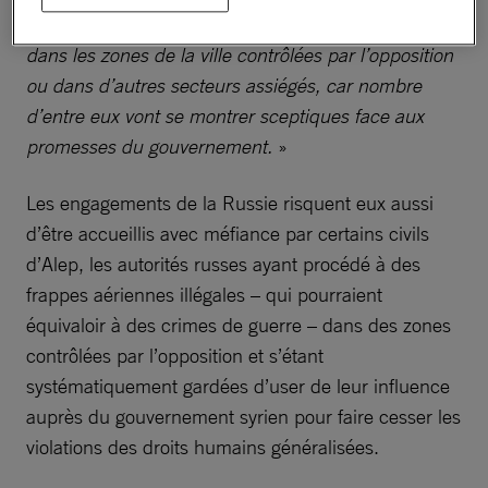
humanitaire impartiale aux civils toujours présents
dans les zones de la ville contrôlées par l’opposition
ou dans d’autres secteurs assiégés, car nombre
d’entre eux vont se montrer sceptiques face aux
promesses du gouvernement.
»
Les engagements de la Russie risquent eux aussi
d’être accueillis avec méfiance par certains civils
d’Alep, les autorités russes ayant procédé à des
frappes aériennes illégales – qui pourraient
équivaloir à des crimes de guerre – dans des zones
contrôlées par l’opposition et s’étant
systématiquement gardées d’user de leur influence
auprès du gouvernement syrien pour faire cesser les
violations des droits humains généralisées.