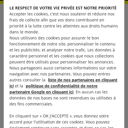
Exposition Delpire / Amnesty
LE RESPECT DE VOTRE VIE PRIVÉE EST NOTRE PRIORITÉ
Accepter les cookies, c'est nous soutenir et réduire nos
International En partenariat
frais de collecte afin que vos dons contribuent en
avec Magnum Photos
priorité à la lutte contre les atteintes aux droits humains
dans le monde.
Nous utilisons des cookies pour assurer le bon
Du 16 septembre au 7 octobre
fonctionnement de notre site, personnaliser le contenu
et les publicités, et analyser notre trafic. Les données à
2016 Galerie 13 rue de l’Abbaye
caractère personnel et les cookies que nous collectons
– Paris 6e
peuvent être utilisés pour personnaliser les annonces.
Nous partageons aussi certaines informations sur votre
navigation avec nos partenaires. Vous pouvez entres
L’exposition présente une vingtaine d’œuvres de
autres consulter la
liste de nos partenaires en cliquant
ici
et la
politique de confidentialité de notre
grands photographes, parmi lesquels Abbas, Werner
partenaire Google en cliquant ici
. En aucun cas les
Bischof, Robert Capa, Raymond Depardon, Bruce
données de nos bases ne sont revendues ou utilisées à
Davidson, David Seymour, Larry Towell, tous
des fins commerciales.
membres de l’agence Magnum Photos. Ces images,
En cliquant sur « OK J'ACCEPTE », vous donnez votre
issues des calendriers Amnesty International /
accord pour l'utilisation de ces cookies. Vous pouvez
Delpire édités depuis 1988, illustrent les
également continuer sans accepter, et dans ce cas, les