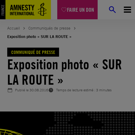
Aller
FAIRE UN DON
au
contenu
Accueil
Communiqués de presse
Exposition photo « SUR LA ROUTE »
COMMUNIQUÉ DE PRESSE
Exposition photo « SUR
LA ROUTE »
Publié le
30.08.2016
Temps de lecture estimé : 3 minutes