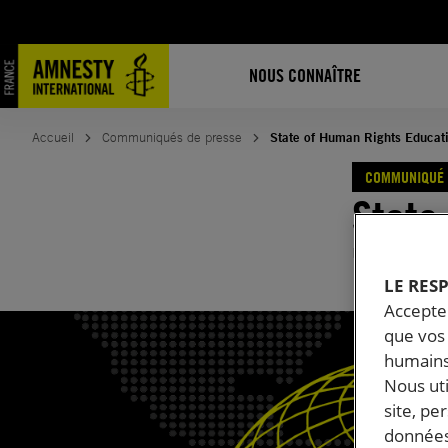
Aller
au
contenu
NOUS CONNAÎTRE
Accueil
Communiqués de presse
State of Human Rights Educat
COMMUNIQUÉ 
State
Publié le
07.
LE RES
Accepter
que vos 
humains
Nous ut
site, pe
données