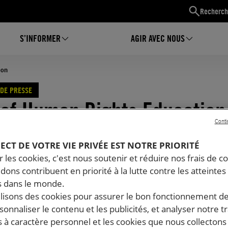
Recherch
S’INFORMER
AGIR AVEC NOUS
ion
DE PRESSE
 of Human Rights Education
Conti
11.2025
Temps de lecture estimé : 1 minute
PECT DE VOTRE VIE PRIVÉE EST NOTRE PRIORITÉ
 les cookies, c'est nous soutenir et réduire nos frais de co
dons contribuent en priorité à la lutte contre les atteintes
 dans le monde.
ilisons des cookies pour assurer le bon fonctionnement d
rsonnaliser le contenu et les publicités, et analyser notre tr
 à caractère personnel et les cookies que nous collecton