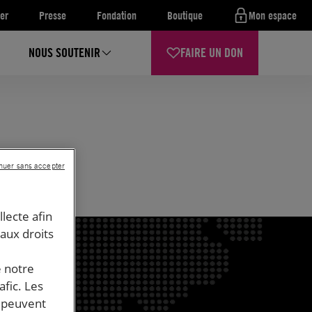
er
Presse
Fondation
Boutique
Mon espace
NOUS SOUTENIR
FAIRE UN DON
nuer sans accepter
llecte afin
 aux droits
e notre
afic. Les
s peuvent