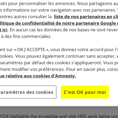
lisés pour personnaliser les annonces. Nous partageons au
s informations sur votre navigation avec nos partenaires.
ntres autres consulter la
liste de nos partenaires en cl
litique de confidentialité de notre partenaire Google
 ici
. En aucun cas les données de nos bases ne sont rev
s à des fins commerciales.
ant sur « OK J'ACCEPTE », vous donnez votre accord pour l'u
cookies. Vous pouvez également continuer sans accepter, 
 paramètres par défaut des cookies s'appliqueront. Vous 
ent modifier vos préférences. Pour en savoir plus, consu
que relative aux cookies d’Amnesty.
Paramètres des cookies
C'est OK pour moi
024 highlights the incredible and vital HRE work being und