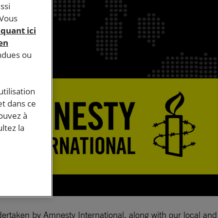
ssi
 Vous
iquant ici
 en
endues ou
tilisation
et dans ce
pouvez à
ltez la
ertaken by Amnesty International, along with our local and