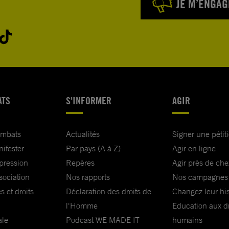
JE M’ENGAG
ATS
S'INFORMER
AGIR
ombats
Actualités
Signer une pétit
nifester
Par pays (A à Z)
Agir en ligne
xpression
Repères
Agir près de che
sociation
Nos rapports
Nos campagnes
s et droits
Déclaration des droits de
Changez leur his
l'Homme
Education aux dr
ale
Podcast WE MADE IT
humains