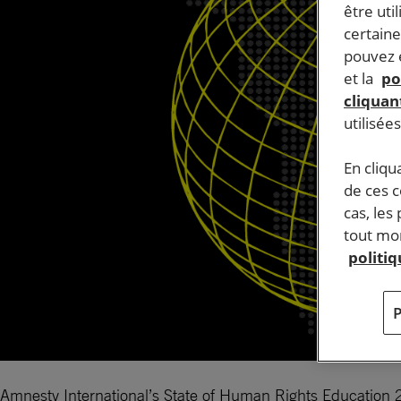
être uti
certaine
pouvez e
et la
po
cliquant
utilisée
En cliqu
de ces 
cas, les
tout mom
politi
Amnesty International’s State of Human Rights Education 2