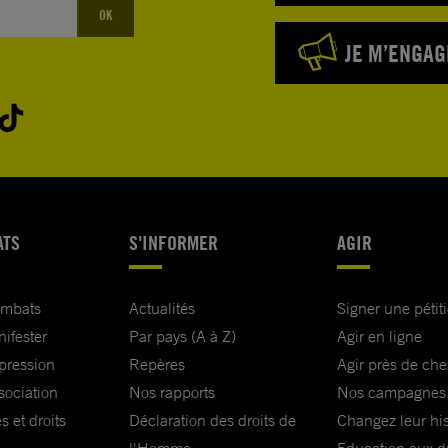
OK
JE M’ENGAG
ATS
S'INFORMER
AGIR
ombats
Actualités
Signer une pétit
nifester
Par pays (A à Z)
Agir en ligne
xpression
Repères
Agir près de che
sociation
Nos rapports
Nos campagnes
s et droits
Déclaration des droits de
Changez leur his