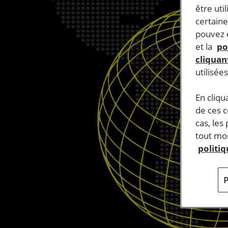
être uti
certaine
pouvez e
et la
po
cliquant
utilisée
En cliqu
de ces 
cas, les
tout mom
politi