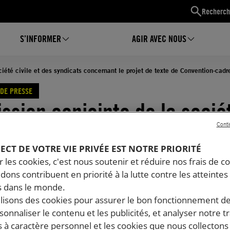
Recherch
S’INFORMER
AGIR AVEC NOUS
iété civile et des syndicats concernant le projet de texte de Convention-cadr
DE PRESSE
ssion conjointe de la socié
Conti
e et des syndicats concernan
PECT DE VOTRE VIE PRIVÉE EST NOTRE PRIORITÉ
t de texte de Convention-c
 les cookies, c'est nous soutenir et réduire nos frais de co
dons contribuent en priorité à la lutte contre les atteintes
12.2025
Temps de lecture estimé : 1 minute
 dans le monde.
ilisons des cookies pour assurer le bon fonctionnement d
rsonnaliser le contenu et les publicités, et analyser notre tr
 à caractère personnel et les cookies que nous collecton