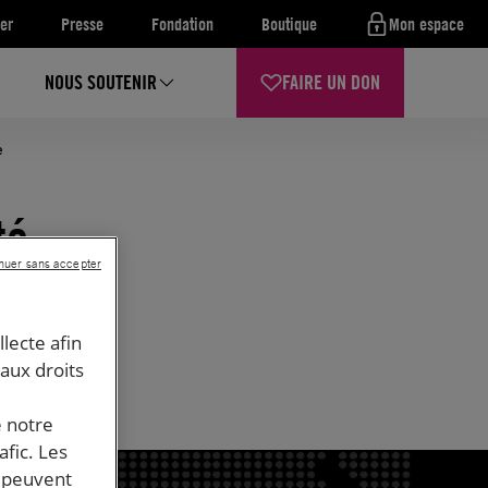
er
Presse
Fondation
Boutique
Mon espace
NOUS SOUTENIR
FAIRE UN DON
e
té
nuer sans accepter
t le
adre
llecte afin
 aux droits
e notre
afic. Les
s peuvent