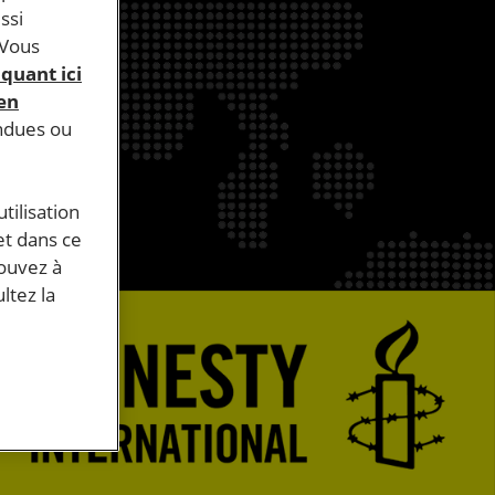
ssi
 Vous
iquant ici
 en
endues ou
tilisation
et dans ce
pouvez à
ltez la