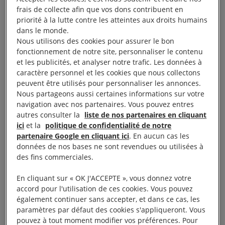
cachent des vies, des
frais de collecte afin que vos dons contribuent en
personnes bien réelles qui ont
priorité à la lutte contre les atteintes aux droits humains
dans le monde.
perdu leur foyer, leurs
Nous utilisons des cookies pour assurer le bon
proches et leurs moyens de
fonctionnement de notre site, personnaliser le contenu
subsistance, et luttent pour
et les publicités, et analyser notre trafic. Les données à
caractère personnel et les cookies que nous collectons
survivre face à la guerre,
peuvent être utilisés pour personnaliser les annonces.
mais aussi aux maladies et à
Nous partageons aussi certaines informations sur votre
la famine qu’elle engendre
navigation avec nos partenaires. Vous pouvez entres
autres consulter la
liste de nos partenaires en cliquant
Tigere Chagutah, directeur régional pour l’Afrique de l’Est et
ici
et la
politique de confidentialité de notre
partenaire Google en cliquant ici
. En aucun cas les
l’Afrique australe à Amnesty International
données de nos bases ne sont revendues ou utilisées à
des fins commerciales.
En cliquant sur « OK J'ACCEPTE », vous donnez votre
Trois années de conflit entre les Forces d’appui
accord pour l'utilisation de ces cookies. Vous pouvez
également continuer sans accepter, et dans ce cas, les
rapide (FAR) et les Forces armées soudanaises
paramètres par défaut des cookies s'appliqueront. Vous
(FAS), ainsi que leurs alliés respectifs, ont engendré
pouvez à tout moment modifier vos préférences. Pour