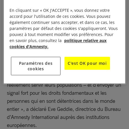
que ces deux acteurs internationaux les respectent
En cliquant sur « OK J'ACCEPTE », vous donnez votre
pleinement et réaffirment ensemble l’importance
accord pour l'utilisation de ces cookies. Vous pouvez
des droits fondamentaux et de l’état de droit dans
également continuer sans accepter, et dans ce cas, les
tous les domaines de leurs relations, notamment en
paramètres par défaut des cookies s'appliqueront. Vous
pouvez à tout moment modifier vos préférences. Pour
matière de commerce, de sécurité et de défense, de
en savoir plus, consultez la
politique relative aux
transition énergétique et de coopération entre les
cookies d’Amnesty.
peuples. En intensifiant leurs efforts pour
promouvoir et protéger les droits humains dans leur
Paramètres des
C'est OK pour moi
politique intérieure et étrangère, l’Inde et l’UE ont la
cookies
capacité d’accomplir un partenariat qui peut
réellement servir leurs populations – et d’envoyer un
signal fort pour les droits fondamentaux et les
personnes qui en sont détentrices dans le monde
entier », a déclaré Eve Geddie, directrice du Bureau
d’Amnesty International auprès des institutions
européennes.