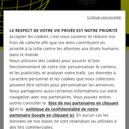
Continuer sans accepter
LE RESPECT DE VOTRE VIE PRIVÉE EST NOTRE PRIORITÉ
Accepter les cookies, c'est nous soutenir et réduire nos
frais de collecte afin que vos dons contribuent en
priorité à la lutte contre les atteintes aux droits humains
dans le monde.
e
À l’approche du 77
défilé de la fête de la
Nous utilisons des cookies pour assurer le bon
fonctionnement de notre site, personnaliser le contenu
République en Inde le 26 janvier et du
sommet UE-
et les publicités, et analyser notre trafic. Les données à
Inde
qui aura lieu le lendemain à New Delhi,
caractère personnel et les cookies que nous collectons
peuvent être utilisés pour personnaliser les annonces.
Amnesty International appelle l’Union européenne et
Nous partageons aussi certaines informations sur votre
l’Inde à œuvrer ensemble contre les attaques visant
navigation avec nos partenaires. Vous pouvez entres
les droits humains dans le monde entier.
autres consulter la
liste de nos partenaires en cliquant
ici
et la
politique de confidentialité de notre
partenaire Google en cliquant ici
. En aucun cas les
« Au moment où les droits humains sont plus que
données de nos bases ne sont revendues ou utilisées à
jamais en difficulté à travers le monde, il est crucial
des fins commerciales.