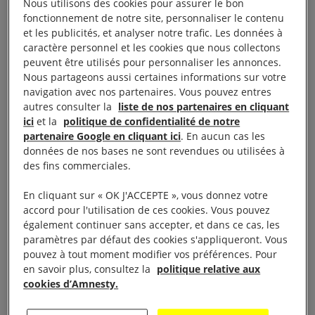
Nous utilisons des cookies pour assurer le bon
Conférence de presse lundi 29 octobre à 12h30
fonctionnement de notre site, personnaliser le contenu
et les publicités, et analyser notre trafic. Les données à
caractère personnel et les cookies que nous collectons
Espace Niemeyer, 2 Place du Colonel Fabien,
peuvent être utilisés pour personnaliser les annonces.
75019 Paris
Nous partageons aussi certaines informations sur votre
navigation avec nos partenaires. Vous pouvez entres
autres consulter la
liste de nos partenaires en cliquant
Accueil à partir de 12h – inscription obligatoire :
ici
et la
politique de confidentialité de notre
spresse@amnesty.fr
/ 01 53 38 66 00 / 06 76 94
partenaire Google en cliquant ici
. En aucun cas les
37 05
données de nos bases ne sont revendues ou utilisées à
des fins commerciales.
Vingt ans après la première Déclaration sur les
En cliquant sur « OK J'ACCEPTE », vous donnez votre
défenseurs des droits humains, huit organisations
accord pour l'utilisation de ces cookies. Vous pouvez
(Amnesty International, AWID, la FIDH, Front Line
également continuer sans accepter, et dans ce cas, les
paramètres par défaut des cookies s'appliqueront. Vous
Defenders, ISHR, OMCT, ProtectDefenders.eu et
pouvez à tout moment modifier vos préférences. Pour
Reporters sans frontières) avec le soutien de plus de
en savoir plus, consultez la
politique relative aux
trente-cinq organisations et réseaux de
cookies d’Amnesty.
défenseur.e.s des droits humains (DDH) du monde