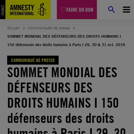
Aller
FAIRE UN DON
au
contenu
Accueil
Communiqués de presse
SOMMET MONDIAL DES DÉFENSEURS DES DROITS HUMAINS I
150 défenseurs des droits humains à Paris I 29, 30 & 31 oct. 2018
COMMUNIQUÉ DE PRESSE
SOMMET MONDIAL DES
DÉFENSEURS DES
DROITS HUMAINS I 150
défenseurs des droits
humains à Paris I 29, 30