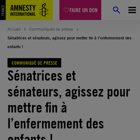
Aller
FAIRE UN DON
au
contenu
Accueil
Communiqués de presse
Sénatrices et sénateurs, agissez pour mettre fin à l’enfermement des
enfants !
COMMUNIQUÉ DE PRESSE
Sénatrices et
sénateurs, agissez pour
mettre fin à
l’enfermement des
enfants !