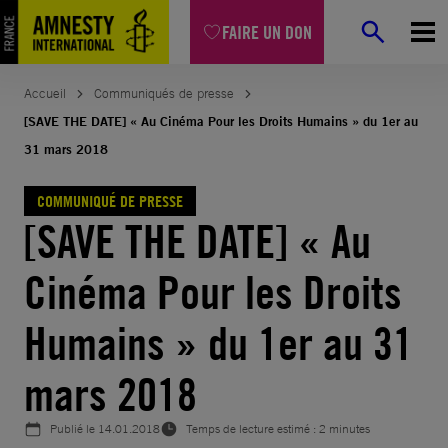
Aller
FAIRE UN DON
au
contenu
Accueil
Communiqués de presse
[SAVE THE DATE] « Au Cinéma Pour les Droits Humains » du 1er au
31 mars 2018
COMMUNIQUÉ DE PRESSE
[SAVE THE DATE] « Au
Cinéma Pour les Droits
Humains » du 1er au 31
mars 2018
Publié le
14.01.2018
Temps de lecture estimé : 2 minutes