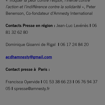
«
Troquer la peur contre l’espoir, l’inertie contre
l’action et l’indifférence contre la solidarité
», Peter
Benenson, Co-fondateur d’Amnesty International
Contacts Presse en région :
Jean-Luc Levénès
I
06
81 32 62 80
Dominique Gioanni de Rigal
I
06 17 24 84 20
acdhamnesty@gmail.com
Contact presse à Paris
:
Francisca Oyervide
I
01 53 38 66 23
I
06 76 94 37
05
I
spresse@amnesty.fr