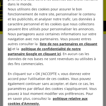
dans le monde.
Nous utilisons des cookies pour assurer le bon
fonctionnement de notre site, personnaliser le contenu
et les publicités, et analyser notre trafic. Les données à
caractère personnel et les cookies que nous collectons
peuvent être utilisés pour personnaliser les annonces.
Nous partageons aussi certaines informations sur votre
navigation avec nos partenaires. Vous pouvez entres
Grâce au festival « Au Cinéma Pour Les Droits
autres consulter la
liste de nos partenaires en cliquant
ici
et la
politique de confidentialité de notre
Humains », les militants et sympathisants
partenaire Google en cliquant ici
. En aucun cas les
d’Amnesty International France proposeront au
données de nos bases ne sont revendues ou utilisées à
public de la région PACA, Corse et Languedoc, du
des fins commerciales.
1er au 31 mars prochains, de découvrir les œuvres
En cliquant sur « OK J'ACCEPTE », vous donnez votre
de réalisateurs qui, derrière leur caméra, portent un
accord pour l'utilisation de ces cookies. Vous pouvez
regard sans concession sur nos sociétés mais aussi
également continuer sans accepter, et dans ce cas, les
paramètres par défaut des cookies s'appliqueront. Vous
porteur d’espoir pour l’humanité.
pouvez à tout moment modifier vos préférences. Pour
en savoir plus, consultez la
politique relative aux
Une programmation inédite et internationale pour
cookies d’Amnesty.