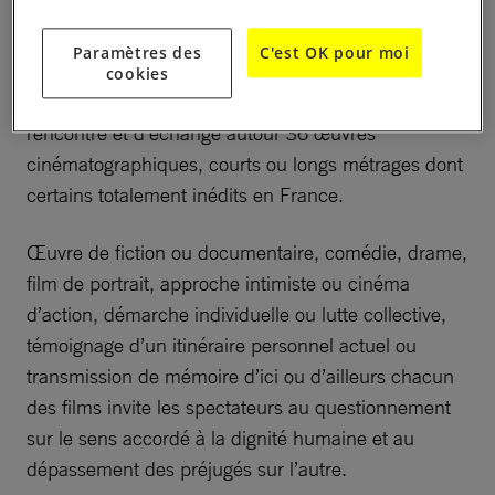
les droits humains
Paramètres des
C'est OK pour moi
Le Festival « Au cinéma pour les Droits humains »
cookies
proposera du 1er au 31 Mars 2018 un espace de
rencontre et d’échange autour 36 œuvres
cinématographiques, courts ou longs métrages dont
certains totalement inédits en France.
Œuvre de fiction ou documentaire, comédie, drame,
film de portrait, approche intimiste ou cinéma
d’action, démarche individuelle ou lutte collective,
témoignage d’un itinéraire personnel actuel ou
transmission de mémoire d’ici ou d’ailleurs chacun
des films invite les spectateurs au questionnement
sur le sens accordé à la dignité humaine et au
dépassement des préjugés sur l’autre.