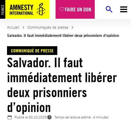
Aller
FAIRE UN DON
au
contenu
Accueil
Communiqués de presse
Salvador. Il faut immédiatement libérer deux prisonniers d’opinion
COMMUNIQUÉ DE PRESSE
Salvador. Il faut
immédiatement libérer
deux prisonniers
d’opinion
Publié le
30.10.2025
Temps de lecture estimé : 4 minutes