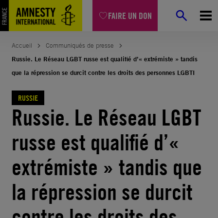
Aller
FAIRE UN DON
au
contenu
Accueil
Communiqués de presse
Russie. Le Réseau LGBT russe est qualifié d’« extrémiste » tandis
que la répression se durcit contre les droits des personnes LGBTI
RUSSIE
Russie. Le Réseau LGBT
russe est qualifié d’«
extrémiste » tandis que
la répression se durcit
contre les droits des