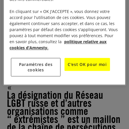
n’existe pas – en le qualifiant d’“ extrémiste ”, il était
En cliquant sur « OK J'ACCEPTE », vous donnez votre
évident que les autorités ne s’arrêteraient pas là. La
accord pour l'utilisation de ces cookies. Vous pouvez
désignation du Réseau LGBT russe et d’autres
également continuer sans accepter, et dans ce cas, les
paramètres par défaut des cookies s'appliqueront. Vous
organisations comme “ extrémistes ” est un maillon
pouvez à tout moment modifier vos préférences. Pour
de la chaîne de persécutions et d’injustices
en savoir plus, consultez la
politique relative aux
qu’infligent les autorités russes aux personnes
cookies d’Amnesty.
LGBTI, a déclaré Marie Struthers, directrice du
programme Europe de l’Est et Asie centrale à
Paramètres des
C'est OK pour moi
cookies
Amnesty International.
La désignation du Réseau
LGBT russe et d’autres
organisations comme
“ extrémistes ” est un maillon
de la chaîne de persécutions