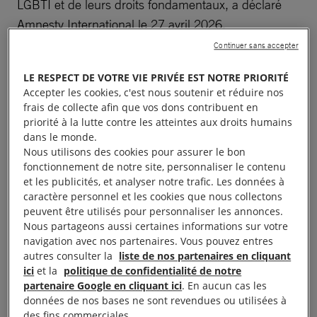
LGBTI et de leurs droits fondamentaux, a déclaré
Amnesty International le 27 avril 2026.
Continuer sans accepter
Le tribunal municipal de Saint-Pétersbourg a
LE RESPECT DE VOTRE VIE PRIVÉE EST NOTRE PRIORITÉ
prononcé son jugement à l’issue d’audiences à huis
Accepter les cookies, c'est nous soutenir et réduire nos
clos, ce qu’avait demandé le ministère de la Justice,
frais de collecte afin que vos dons contribuent en
dans les deux mois qui ont suivi des décisions
priorité à la lutte contre les atteintes aux droits humains
dans le monde.
similaires qualifiant d’« organisations extrémistes »
Nous utilisons des cookies pour assurer le bon
quatre autres groupes LGBTI : Vykhod (« Coming
fonctionnement de notre site, personnaliser le contenu
out ») à Saint-Pétersbourg, le Centre de ressources
et les publicités, et analyser notre trafic. Les données à
caractère personnel et les cookies que nous collectons
LGBT d’Ekaterinbourg, le Centre communautaire de
peuvent être utilisés pour personnaliser les annonces.
Moscou pour les initiatives LGBT+, l’association
Nous partageons aussi certaines informations sur votre
LGBTI Irida à Samara et Parni+, un projet
navigation avec nos partenaires. Vous pouvez entres
autres consulter la
liste de nos partenaires en cliquant
médiatique orienté sur les thèmes LGBTI.
ici
et la
politique de confidentialité de notre
partenaire Google en cliquant ici
. En aucun cas les
« Lorsqu’en novembre 2023, la Cour suprême a
données de nos bases ne sont revendues ou utilisées à
interdit le “ mouvement LGBT international “ – qui
des fins commerciales.