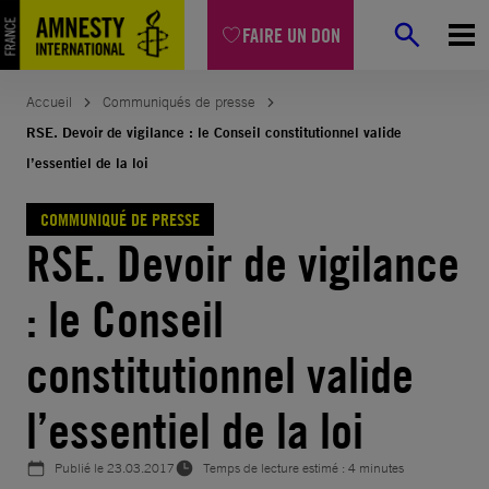
Aller
FAIRE UN DON
au
contenu
Accueil
Communiqués de presse
RSE. Devoir de vigilance : le Conseil constitutionnel valide
l’essentiel de la loi
COMMUNIQUÉ DE PRESSE
RSE. Devoir de vigilance
: le Conseil
constitutionnel valide
l’essentiel de la loi
Publié le
23.03.2017
Temps de lecture estimé : 4 minutes