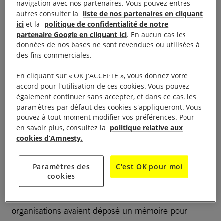
navigation avec nos partenaires. Vous pouvez entres
multinationales, en matière de protection des droits
autres consulter la
liste de nos partenaires en cliquant
humains et de l’environnement. Même si le Conseil
ici
et la
politique de confidentialité de notre
a censuré les dispositions du texte instituant une
partenaire Google en cliquant ici
. En aucun cas les
données de nos bases ne sont revendues ou utilisées à
amende, sa décision confirme la possibilité
des fins commerciales.
d’engager devant le juge la responsabilité des
entreprises concernées en cas de manquement à
En cliquant sur « OK J'ACCEPTE », vous donnez votre
accord pour l'utilisation de ces cookies. Vous pouvez
leurs nouvelles obligations. Nos organisations*
également continuer sans accepter, et dans ce cas, les
restent attentives quant à l’application effective de la
paramètres par défaut des cookies s'appliqueront. Vous
loi, et mobilisées pour que son exemple ait un effet
pouvez à tout moment modifier vos préférences. Pour
en savoir plus, consultez la
politique relative aux
d’entraînement au-delà de nos frontières, avec
cookies d’Amnesty.
l’adoption de législations similaires en Europe et au
niveau international (2), protégeant les droits
Paramètres des
C'est OK pour moi
humains et l’environnement.
cookies
Suite à la saisine du Conseil constitutionnel, nos
organisations avaient déposé un mémoire pour