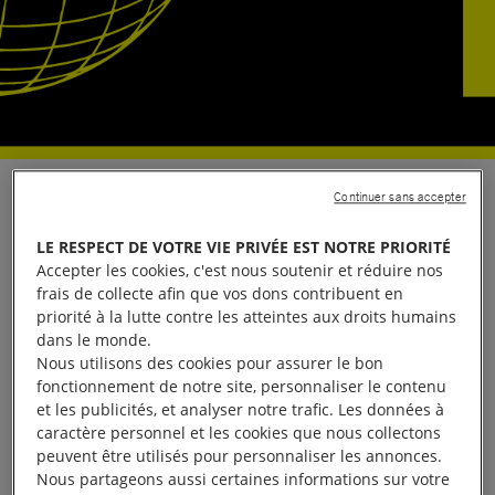
Un pas historique pour la protection des droits
Continuer sans accepter
humains et de l’environnement, un signal fort pour
LE RESPECT DE VOTRE VIE PRIVÉE EST NOTRE PRIORITÉ
l’Europe et l’international
Accepter les cookies, c'est nous soutenir et réduire nos
frais de collecte afin que vos dons contribuent en
priorité à la lutte contre les atteintes aux droits humains
Le Conseil constitutionnel a rendu hier sa décision
dans le monde.
suite à la saisine dont il a fait l’objet concernant la loi
Nous utilisons des cookies pour assurer le bon
sur le devoir de vigilance des multinationales (1). Il a
fonctionnement de notre site, personnaliser le contenu
et les publicités, et analyser notre trafic. Les données à
jugé conforme à la Constitution l’essentiel du texte,
caractère personnel et les cookies que nous collectons
validant ainsi la création d’une nouvelle obligation
peuvent être utilisés pour personnaliser les annonces.
de vigilance pesant sur les entreprises
Nous partageons aussi certaines informations sur votre