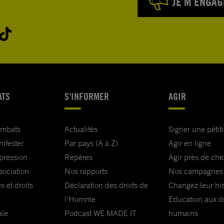
JE M’ENGAG
ATS
S'INFORMER
AGIR
ombats
Actualités
Signer une pétit
nifester
Par pays (A à Z)
Agir en ligne
xpression
Repères
Agir près de che
sociation
Nos rapports
Nos campagnes
s et droits
Déclaration des droits de
Changez leur his
l'Homme
Education aux dr
ale
Podcast WE MADE IT
humains