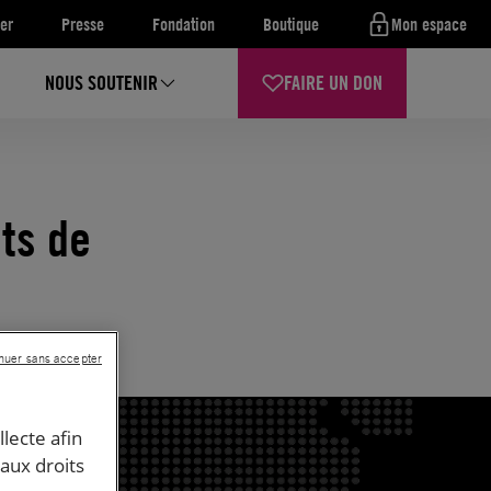
er
Presse
Fondation
Boutique
Mon espace
NOUS SOUTENIR
FAIRE UN DON
ts de
nuer sans accepter
llecte afin
 aux droits