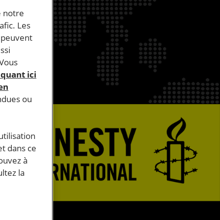
e notre
afic. Les
s peuvent
ssi
 Vous
iquant ici
 en
endues ou
tilisation
et dans ce
pouvez à
ltez la