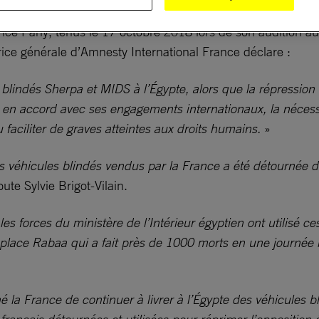
e Parly, tenus le 17 octobre 2018 lors de son audition au
trice générale d’Amnesty International France déclare :
blindés Sherpa et MIDS à l’Égypte, alors que la répression d
 en accord avec ses engagements internationaux, la nécessit
 faciliter de graves atteintes aux droits humains.
»
véhicules blindés vendus par la France a été détournée du
oute Sylvie Brigot-Vilain.
orces du ministère de l’Intérieur égyptien ont utilisé ces
place Rabaa qui a fait près de 1000 morts en une journée l
a France de continuer à livrer à l’Égypte des véhicules b