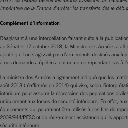
2012, les risques de voir les futures livraisons de matériels 
impérative de la France d’arrêter les transferts dès le début
Complément d’information
Réagissant à une interpellation faisant suite à la publicat
au Sénat le 17 octobre 2018, la Ministre des Armées a affi
ajouté qu’il ne s’agissait pas d’armements destinés aux forc
à nos demandes répétées tout en en ne répondant pas à l’en
La ministre des Armées a également indiqué que les matéri
août 2013 (réaffirmée en 2014) qui vise, selon l’interprétati
intérieure pour assurer la répression des populations civil
uniquement aux forces de sécurité intérieure. En effet, aux
équipements qui pourraient être utilisés à des fins de rép
2008/944/PESC et de réexaminer l’assistance qu’ils apporte
sécurité intérieure.