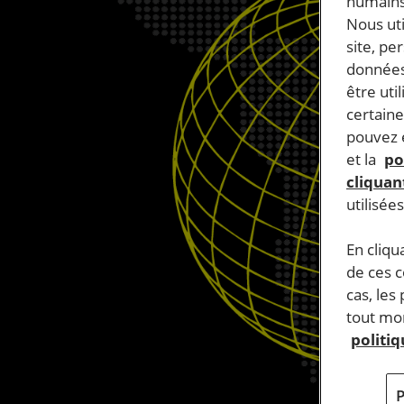
humains
Nous ut
site, pe
données
être uti
certaine
pouvez e
et la
po
cliquant
utilisée
En cliqu
de ces 
cas, les
tout mom
politi