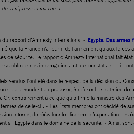
français détournées et utilisées pour réprimer l’opposition éta
 de la répression interne.
»
ion du rapport d’Amnesty International «
Égypte. Des armes f
rmé que la France n’a fourni de l’armement qu’aux forces a
es de sécurité. Le rapport d’Amnesty International fait état
semble de nos interrogations, et aux constats établis, entr
els vendus l’ont été dans le respect de la décision du Con
on qu’elle voudrait en proposer, à refuser l’exportation de ma
es. Or, contrairement à ce que qu’affirme la ministre des Ar
 termes de celle-ci : « Les États membres ont décidé de sus
ression interne, de réévaluer les licences d’exportation de
nt à l’Égypte dans le domaine de la sécurité. » Ainsi, sont