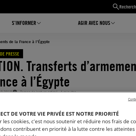
Recherch
S’INFORMER
AGIR AVEC NOUS
nts de la France à l’Égypte
DE PRESSE
ION. Transferts d’armemen
ance à l’Égypte
10.2018
Temps de lecture estimé : 4 minutes
Conti
PECT DE VOTRE VIE PRIVÉE EST NOTRE PRIORITÉ
 les cookies, c'est nous soutenir et réduire nos frais de co
dons contribuent en priorité à la lutte contre les atteintes