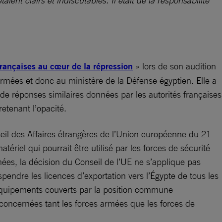
ient clairs et indiscutables. Il était de la responsabilité
rançaises au cœur de la répression
» lors de son audition
rmées et donc au ministère de la Défense égyptien. Elle a
 de réponses similaires données par les autorités françaises
etenant l’opacité.
seil des Affaires étrangères de l’Union européenne du 21
tériel qui pourrait être utilisé par les forces de sécurité
mées, la décision du Conseil de l’UE ne s’applique pas
pendre les licences d’exportation vers l’Égypte de tous les
s équipements couverts par la position commune
 concernées tant les forces armées que les forces de