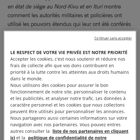
en état de siège au Nord-Kivu et en Ituri
montre
comment les autorités militaires et policières ont
utilisé les pouvoirs étendus qui leur ont été conférés
au titre de l’état de siège pour réduire au silence les
Continuer sans accepter
personnes jugées critiques à l’égard de ce dispositif,
notamment des députés, des militantes et militants
LE RESPECT DE VOTRE VIE PRIVÉE EST NOTRE PRIORITÉ
pro-démocratie et du personnel d’organisations de
Accepter les cookies, c'est nous soutenir et réduire nos
frais de collecte afin que vos dons contribuent en
défense des droits humains, et ce depuis sa mise en
priorité à la lutte contre les atteintes aux droits humains
place le 3 mai 2021. Il expose également comment
dans le monde.
les autorités utilisent les juridictions militaires pour
Nous utilisons des cookies pour assurer le bon
fonctionnement de notre site, personnaliser le contenu
poursuivre les détracteurs de l’État dans le cadre de
et les publicités, et analyser notre trafic. Les données à
procès iniques.
caractère personnel et les cookies que nous collectons
peuvent être utilisés pour personnaliser les annonces.
Nous partageons aussi certaines informations sur votre
navigation avec nos partenaires. Vous pouvez entres
autres consulter la
liste de nos partenaires en cliquant
ici
et la
politique de confidentialité de notre