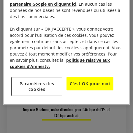
partenaire Google en cliquant ici
. En aucun cas les
Au mépris total de la loi, les
données de nos bases ne sont revendues ou utilisées à
forces de défense et de sécurité
des fins commerciales.
ont été dotées de pouvoirs
En cliquant sur « OK J'ACCEPTE », vous donnez votre
étendus qui ne sont pas justifiés
accord pour l'utilisation de ces cookies. Vous pouvez
par l’objectif déclaré de l’état de
également continuer sans accepter, et dans ce cas, les
paramètres par défaut des cookies s'appliqueront. Vous
siège et qu’elles utilisent pour
pouvez à tout moment modifier vos préférences. Pour
réduire au silence toute
en savoir plus, consultez la
politique relative aux
personne demandant des
cookies d’Amnesty.
comptes sur les agissements de
l’État dans les provinces du Nord-
Paramètres des
C'est OK pour moi
cookies
Kivu et de l’Ituri, théâtres de
conflits
Deprose Muchena, notre directeur pour l’Afrique de l’Est et
l’Afrique australe