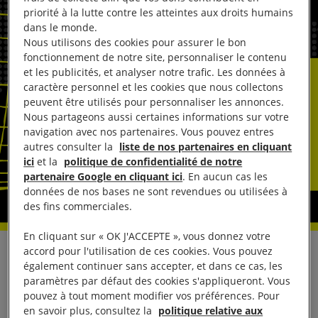
priorité à la lutte contre les atteintes aux droits humains
dans le monde.
Nous utilisons des cookies pour assurer le bon
fonctionnement de notre site, personnaliser le contenu
et les publicités, et analyser notre trafic. Les données à
caractère personnel et les cookies que nous collectons
peuvent être utilisés pour personnaliser les annonces.
Nous partageons aussi certaines informations sur votre
navigation avec nos partenaires. Vous pouvez entres
autres consulter la
liste de nos partenaires en cliquant
ici
et la
politique de confidentialité de notre
partenaire Google en cliquant ici
. En aucun cas les
données de nos bases ne sont revendues ou utilisées à
des fins commerciales.
En cliquant sur « OK J'ACCEPTE », vous donnez votre
accord pour l'utilisation de ces cookies. Vous pouvez
Réagissant à la
ratification
, le 26 août, par les
également continuer sans accepter, et dans ce cas, les
autorités centrafricaines du Protocole à la Charte
paramètres par défaut des cookies s'appliqueront. Vous
pouvez à tout moment modifier vos préférences. Pour
africaine des droits de l’homme et des peuples
en savoir plus, consultez la
politique relative aux