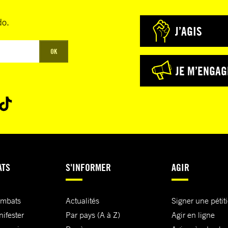
do.
J’AGIS
OK
JE M’ENGAG
ATS
S'INFORMER
AGIR
ombats
Actualités
Signer une pétit
nifester
Par pays (A à Z)
Agir en ligne