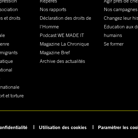
xpression
Repères
Agir près de che
sociation
Nos rapports
Nos campagnes
s et droits
Déclaration des droits de
Changez leur his
l'Homme
Education aux dr
ale
Podcast WE MADE IT
humains
genre
Magazine La Chronique
Se former
 migrants
Magazine Bref
matique
Archive des actualités
ational
e
rnationale
t et torture
onfidentialité
Utilisation des cookies
Paramètrer les coo