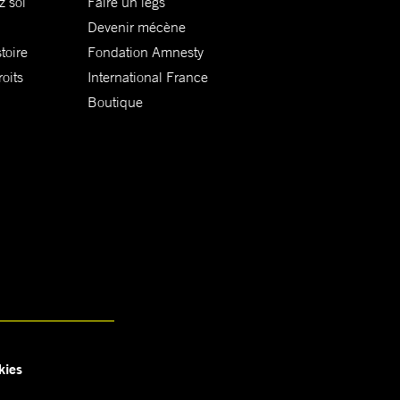
z soi
Faire un legs
Devenir mécène
toire
Fondation Amnesty
oits
International France
Boutique
kies