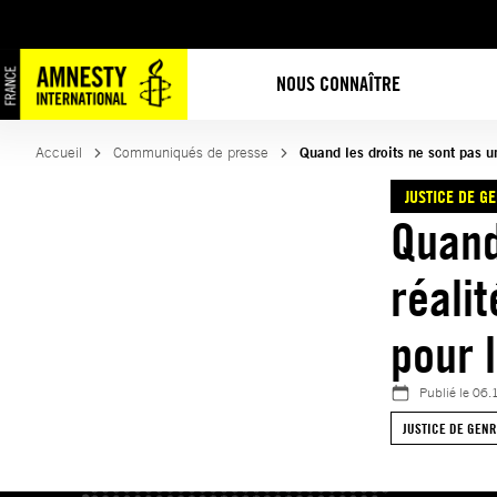
Aller
au
contenu
NOUS CONNAÎTRE
Accueil
Communiqués de presse
Quand les droits ne sont pas u
JUSTICE DE G
Quand
réalit
pour 
Publié le
06.
JUSTICE DE GEN