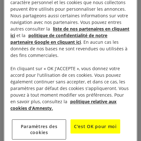
caractère personnel et les cookies que nous collectons
garanties que la vidéosurveillance classique.
peuvent être utilisés pour personnaliser les annonces.
Nous partageons aussi certaines informations sur votre
navigation avec nos partenaires. Vous pouvez entres
Le fait de filmer les personnes est une forme de
autres consulter la
liste de nos partenaires en cliquant
surveillance, qui peut porter atteinte au droit à la
ici
et la
politique de confidentialité de notre
partenaire Google en cliquant ici
. En aucun cas les
vie privée et peut entraver la liberté d’expression
données de nos bases ne sont revendues ou utilisées à
(les gens pouvant être moins enclins à agir et
des fins commerciales.
communiquer librement se sachant observés) et
En cliquant sur « OK J'ACCEPTE », vous donnez votre
avoir un effet dissuasif sur le droit à la liberté de
accord pour l'utilisation de ces cookies. Vous pouvez
réunion pacifique. En France, des manifestants ont
également continuer sans accepter, et dans ce cas, les
parfois reçu des contraventions après avoir été
paramètres par défaut des cookies s'appliqueront. Vous
pouvez à tout moment modifier vos préférences. Pour
identifiés à l’aide de caméras de vidéosurveillance,
en savoir plus, consultez la
politique relative aux
et ce, pour des infractions problématiques au regard
cookies d’Amnesty.
du droit international, notamment pour participation
à des manifestations interdites alors que
Paramètres des
C'est OK pour moi
l’interdiction était abusive [3] : ce type de pratiques
cookies
illustre comment le fait d’être filmé dans des