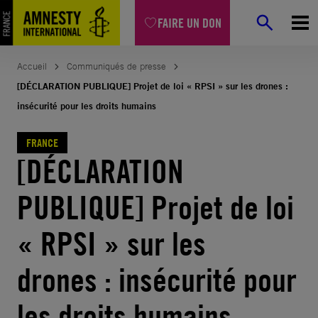
Aller
FAIRE UN DON
au
contenu
Accueil
Communiqués de presse
[DÉCLARATION PUBLIQUE] Projet de loi « RPSI » sur les drones :
insécurité pour les droits humains
FRANCE
[DÉCLARATION
PUBLIQUE] Projet de loi
« RPSI » sur les
drones : insécurité pour
les droits humains