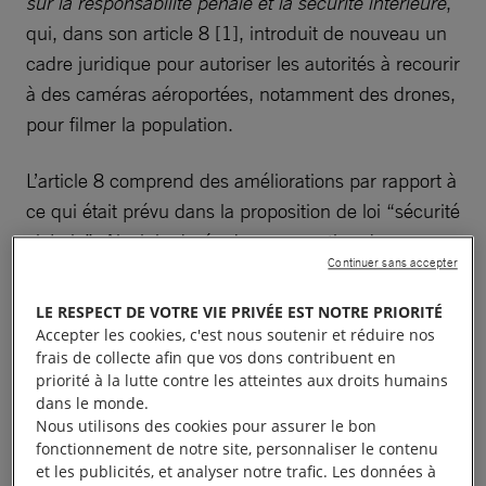
sur la responsabilité pénale et la sécurité intérieure
,
qui, dans son article 8 [1], introduit de nouveau un
cadre juridique pour autoriser les autorités à recourir
à des caméras aéroportées, notamment des drones,
pour filmer la population.
L’article 8 comprend des améliorations par rapport à
ce qui était prévu dans la proposition de loi “sécurité
globale”. Ainsi, la durée de conservation des
Continuer sans accepter
données par les autorités est réduite, et surtout, il
interdit explicitement le traitement des images par
LE RESPECT DE VOTRE VIE PRIVÉE EST NOTRE PRIORITÉ
des logiciels de reconnaissance faciale, une limite
Accepter les cookies, c'est nous soutenir et réduire nos
frais de collecte afin que vos dons contribuent en
essentielle pour préserver les droits
priorité à la lutte contre les atteintes aux droits humains
fondamentaux[2]. Cependant, il autorise largement
dans le monde.
le recours aux drones en délégant aux préfets le
Nous utilisons des cookies pour assurer le bon
fonctionnement de notre site, personnaliser le contenu
contrôle de la nécessité et de la proportionnalité de
et les publicités, et analyser notre trafic. Les données à
ces mesures très intrusives, et qui offrent moins de