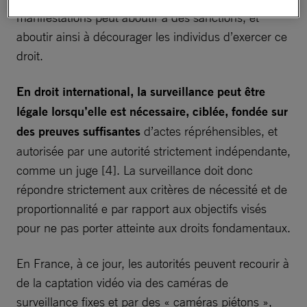
manifestations peut aboutir à des sanctions, et
aboutir ainsi à décourager les individus d’exercer ce
droit.
En droit international, la surveillance peut être
légale lorsqu’elle est nécessaire, ciblée, fondée sur
des preuves suffisantes
d’actes répréhensibles, et
autorisée par une autorité strictement indépendante,
comme un juge [4]. La surveillance doit donc
répondre strictement aux critères de nécessité et de
proportionnalité e par rapport aux objectifs visés
pour ne pas porter atteinte aux droits fondamentaux.
En France, à ce jour, les autorités peuvent recourir à
de la captation vidéo via des caméras de
surveillance fixes et par des « caméras piétons »,