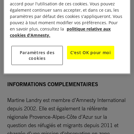
accord pour l'utilisation de ces cookies. Vous pouvez
presse.
également continuer sans accepter, et dans ce cas, les
paramètres par défaut des cookies s'appliqueront. Vous
Contacts presse
pouvez à tout moment modifier vos préférences. Pour
en savoir plus, consultez la
politique relative aux
cookies d’Amnesty.
AIF / Véronique Tardivel – 06 76 94 37 05 / 01 53
38 65 41 –
vtardivel@amnesty.fr
Paramètres des
C'est OK pour moi
cookies
Anafé / Laure Palun – 06 60 79 46 63 / 01 43 67 27
52 –
palun.laure@anafe.org
INFORMATIONS COMPLEMENTAIRES
Martine Landry est membre d’Amnesty International
depuis 2002. Elle est également la référente
régionale Provence-Alpes-Côte d’Azur sur la
question des réfugiés et migrants depuis 2011 et
chargée d’une mission d’observation en zone