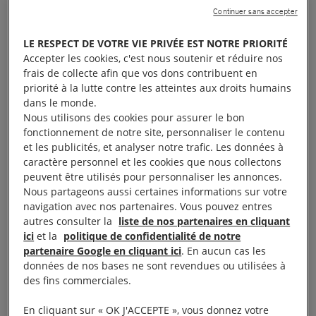
Continuer sans accepter
pour les étrangers) réitèrent leur soutien à leur
militante. Aussi, elles appellent la société civile à
LE RESPECT DE VOTRE VIE PRIVÉE EST NOTRE PRIORITÉ
continuer de témoigner son soutien à Martine via le
Accepter les cookies, c'est nous soutenir et réduire nos
l’action en ligne :
https://www.amnesty.fr/refugies-
frais de collecte afin que vos dons contribuent en
priorité à la lutte contre les atteintes aux droits humains
et-migrants/actions-soutien/agir-contre-le-delit-de-
dans le monde.
solidarite
Nous utilisons des cookies pour assurer le bon
fonctionnement de notre site, personnaliser le contenu
et les publicités, et analyser notre trafic. Les données à
Les associations restent également mobilisées pour
caractère personnel et les cookies que nous collectons
l’abrogation du « délit de solidarité » dans le cadre
peuvent être utilisés pour personnaliser les annonces.
du projet de loi sur l’asile et l’immigration qui sera
Nous partageons aussi certaines informations sur votre
navigation avec nos partenaires. Vous pouvez entres
présenté devant l’Assemblée nationale ce lundi 16
autres consulter la
liste de nos partenaires en cliquant
avril.
ici
et la
politique de confidentialité de notre
partenaire Google en cliquant ici
. En aucun cas les
données de nos bases ne sont revendues ou utilisées à
Les porte-paroles d’AIF et de l’Anafé ainsi que
des fins commerciales.
Martine Landry sont disponibles pour des interviews.
Pour toutes demande, merci de contacter le service
En cliquant sur « OK J'ACCEPTE », vous donnez votre