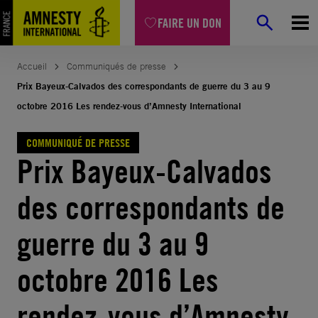
Aller
FAIRE UN DON
au
contenu
Accueil
Communiqués de presse
Prix Bayeux-Calvados des correspondants de guerre du 3 au 9
octobre 2016 Les rendez-vous d’Amnesty International
COMMUNIQUÉ DE PRESSE
Prix Bayeux-Calvados
des correspondants de
guerre du 3 au 9
octobre 2016 Les
rendez-vous d’Amnesty