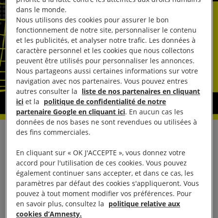
dans le monde.
Nous utilisons des cookies pour assurer le bon
fonctionnement de notre site, personnaliser le contenu
et les publicités, et analyser notre trafic. Les données à
caractère personnel et les cookies que nous collectons
peuvent être utilisés pour personnaliser les annonces.
Nous partageons aussi certaines informations sur votre
navigation avec nos partenaires. Vous pouvez entres
autres consulter la
liste de nos partenaires en cliquant
ici
et la
politique de confidentialité de notre
partenaire Google en cliquant ici
. En aucun cas les
données de nos bases ne sont revendues ou utilisées à
des fins commerciales.
Amnesty International est partenaire de la 23ème
édition du Prix des correspondants de guerre
En cliquant sur « OK J'ACCEPTE », vous donnez votre
accord pour l'utilisation de ces cookies. Vous pouvez
Bayeux-Calvados du 3 au 9 octobre 2016.
également continuer sans accepter, et dans ce cas, les
paramètres par défaut des cookies s'appliqueront. Vous
Sur une semaine, le festival rassemble médias
pouvez à tout moment modifier vos préférences. Pour
français, étrangers et grand public pour ouvrir une
en savoir plus, consultez la
politique relative aux
cookies d’Amnesty.