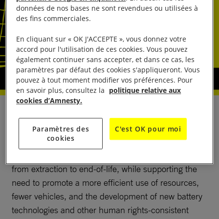
données de nos bases ne sont revendues ou utilisées à
des fins commerciales.
En cliquant sur « OK J'ACCEPTE », vous donnez votre
accord pour l'utilisation de ces cookies. Vous pouvez
également continuer sans accepter, et dans ce cas, les
paramètres par défaut des cookies s'appliqueront. Vous
pouvez à tout moment modifier vos préférences. Pour
en savoir plus, consultez la
politique relative aux
cookies d’Amnesty.
This paper lays out the principles that businesses
should adopt to avoid causing, contributing to, or
Paramètres des
C'est OK pour moi
cookies
being directed linked to human rights abuses and
environmental harm along the battery value chain,
from extraction to end-of-life, while supporting the
need to promote a more efficient use of resources,
fewer vehicles, and the development of new battery
technologies and other human rights-consistent