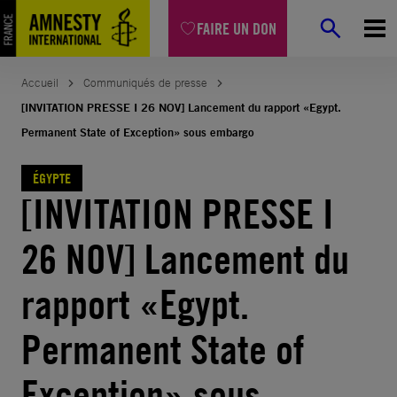
Aller
FAIRE UN DON
au
contenu
Accueil
Communiqués de presse
[INVITATION PRESSE I 26 NOV] Lancement du rapport «Egypt.
Permanent State of Exception» sous embargo
ÉGYPTE
[INVITATION PRESSE I
26 NOV] Lancement du
rapport «Egypt.
Permanent State of
Exception» sous