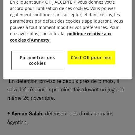
café Zimmer
(1 place du Châtelet, 75001 Paris)
En cliquant sur « OK J'ACCEPTE », vous donnez votre
accord pour l'utilisation de ces cookies. Vous pouvez
également continuer sans accepter, et dans ce cas, les
En présence de :
paramètres par défaut des cookies s'appliqueront. Vous
pouvez à tout moment modifier vos préférences. Pour
•
Katia Roux,
chargée de plaidoyer Libertés à
en savoir plus, consultez la
politique relative aux
cookies d’Amnesty.
Amnesty International France
•
Céline Lebrun
, épouse de Ramy Shaath,
Paramètres des
C'est OK pour moi
cookies
défenseur des droits humains égyptien.
En détention provisoire depuis près de 5 mois, il
sera déféré pour la première fois devant un juge ce
même 26 novembre.
•
Ayman Salah,
défenseur des droits humains
égyptien,