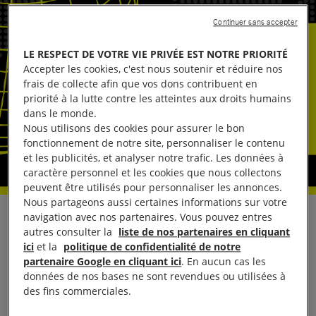
Continuer sans accepter
LE RESPECT DE VOTRE VIE PRIVÉE EST NOTRE PRIORITÉ
Accepter les cookies, c'est nous soutenir et réduire nos
frais de collecte afin que vos dons contribuent en
priorité à la lutte contre les atteintes aux droits humains
dans le monde.
Nous utilisons des cookies pour assurer le bon
fonctionnement de notre site, personnaliser le contenu
et les publicités, et analyser notre trafic. Les données à
caractère personnel et les cookies que nous collectons
peuvent être utilisés pour personnaliser les annonces.
Nous partageons aussi certaines informations sur votre
navigation avec nos partenaires. Vous pouvez entres
Point presse de lancement du rapport
autres consulter la
liste de nos partenaires en cliquant
ici
et la
politique de confidentialité de notre
sous embargo jusqu’au mercredi 27 novembre
partenaire Google en cliquant ici
. En aucun cas les
données de nos bases ne sont revendues ou utilisées à
des fins commerciales.
Mardi 26 novembre 2019 de
10h00 à 11h00,
au