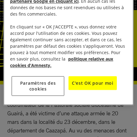
partenaire Google en cliquant ici
. En aucun cas les
données de nos bases ne sont revendues ou utilisées à
des fins commerciales.
En cliquant sur « OK J'ACCEPTE », vous donnez votre
accord pour l'utilisation de ces cookies. Vous pouvez
également continuer sans accepter, et dans ce cas, les
paramètres par défaut des cookies s'appliqueront. Vous
pouvez à tout moment modifier vos préférences. Pour
en savoir plus, consultez la
politique relative aux
cookies d’Amnesty.
Paramètres des
C'est OK pour moi
cookies
Rubén Irala, défenseur des droits humains et
coordinateur de la Pastorale sociale diocésaine de
Guairá, a été victime d’une attaque armée le 20
mars dans la localité du 23 décembre, dans le
département de Caazapá. Au vu des menaces dont