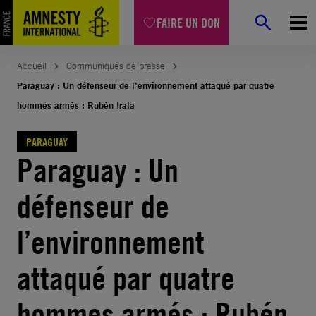
Aller
FAIRE UN DON
au
contenu
Accueil
Communiqués de presse
Paraguay : Un défenseur de l’environnement attaqué par quatre
hommes armés : Rubén Irala
PARAGUAY
Paraguay : Un
défenseur de
l’environnement
attaqué par quatre
hommes armés : Rubén