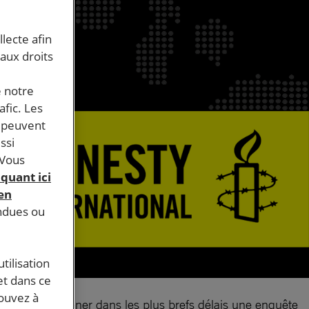
llecte afin
 aux droits
e notre
afic. Les
s peuvent
ssi
 Vous
iquant ici
 en
endues ou
tilisation
et dans ce
pouvez à
aises doivent mener dans les plus brefs délais une enquête