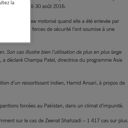
ltez la
ernational mardi 30 août 2016.
 dans un rickshaw motorisé quand elle a été enlevée par
ense que les forces de sécurité l’ont soumise à une
 Son cas illustre bien l’utilisation de plus en plus large
, a déclaré Champa Patel, directrice du programme Asie
rition d’un ressortissant indien, Hamid Ansari, à propos de
sparitions forcées au Pakistan, dans un climat d’impunité.
amment sur le cas de Zeenat Shahzadi – 1 417 cas sur plus