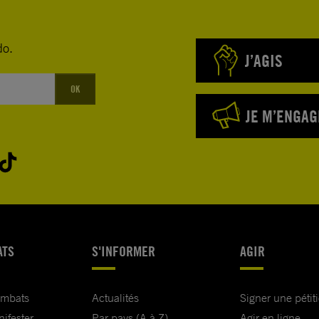
do.
J’AGIS
OK
JE M’ENGAG
ATS
S'INFORMER
AGIR
ombats
Actualités
Signer une pétit
nifester
Par pays (A à Z)
Agir en ligne