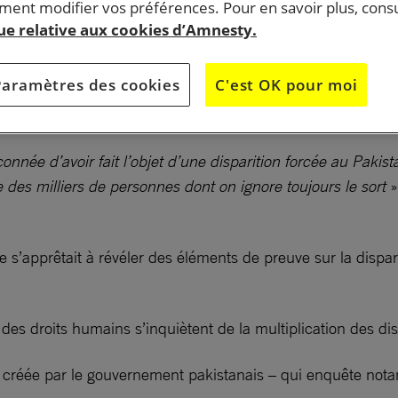
ent modifier vos préférences. Pour en savoir plus, consu
 forcée présumée de Zeenat Shahzadi, a déclaré Amnesty Int
que relative aux cookies d’Amnesty.
i, journaliste de 24 ans, se rendait à son travail à Lahore
Paramètres des cookies
C'est OK pour moi
rs. La Commission des droits humains du Pakistan (HRCP) p
ée d’avoir fait l’objet d’une disparition forcée au Pakistan.
e des milliers de personnes dont on ignore toujours le sort
»
e s’apprêtait à révéler des éléments de preuve sur la dispa
des droits humains s’inquiètent de la multiplication des di
s créée par le gouvernement pakistanais – qui enquête not