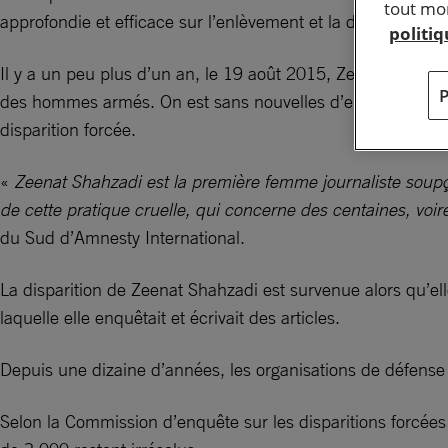
tout mom
approfondie et efficace sur l’enlèvement et la disparition
politi
Il y a un peu plus d’un an, le 19 août 2015, Zeenat Shahzad
des hommes armés. On est sans nouvelles d’elle depuis lo
disparition forcée.
«
Zeenat Shahzadi est la première femme journaliste soupçonn
de cette pratique cruelle, qui concerne des centaines, voir
du Sud d’Amnesty International.
La disparition de Zeenat Shahzadi est survenue alors qu’ell
laquelle elle enquêtait et écrivait des articles.
Depuis une dizaine d’années, les organisations de défense 
Selon la Commission d’enquête sur les disparitions forcée