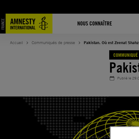
Aller
au
contenu
NOUS CONNAÎTRE
Accueil
Communiqués de presse
Pakistan. Où est Zeenat Shahz
COMMUNIQUÉ 
Pakis
Publié le
29.