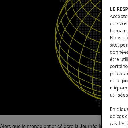
LE RES
Accepter
que vos 
humains
Nous ut
site, pe
données
être uti
certaine
pouvez e
et la
po
cliquant
utilisée
En cliqu
de ces 
cas, les
Alors que le monde entier célèbre la Journée internationale