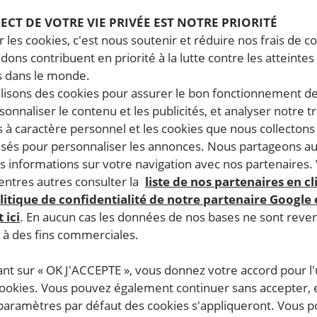
PECT DE VOTRE VIE PRIVÉE EST NOTRE PRIORITÉ
 les cookies, c'est nous soutenir et réduire nos frais de co
dons contribuent en priorité à la lutte contre les atteintes
 dans le monde.
ilisons des cookies pour assurer le bon fonctionnement d
rsonnaliser le contenu et les publicités, et analyser notre tr
 à caractère personnel et les cookies que nous collecton
lisés pour personnaliser les annonces. Nous partageons au
s informations sur votre navigation avec nos partenaires.
ntres autres consulter la
liste de nos partenaires en cl
litique de confidentialité de notre partenaire Google
 ici
. En aucun cas les données de nos bases ne sont rev
s à des fins commerciales.
ant sur « OK J'ACCEPTE », vous donnez votre accord pour l'u
cookies. Vous pouvez également continuer sans accepter, 
 paramètres par défaut des cookies s'appliqueront. Vous 
 des victimes de disparition forcée, les autorités pakistan