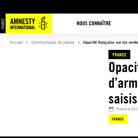
Aller
au
contenu
NOUS CONNAÎTRE
Accueil
Communiqués de presse
Opacité française sur les vent
FRANCE
Opaci
d’arm
saisis
Publié le
23.
FRANCE