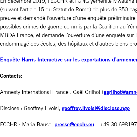
En décembre 2019, l’ECCHR et l’ONG yéménite Mwatana for
(suivant l’article 15 du Statut de Rome) de plus de 350 pa
preuve et demandé l’ouverture d’une enquête préliminaire 
possibles crimes de guerre commis par la Coalition au Yé
MBDA France, et demande l’ouverture d’une enquête sur leu
endommagé des écoles, des hôpitaux et d’autres biens pro
Enquête Harris Interactive sur les exportations d’armeme
Contacts:
Amnesty International France : Gaël Grilhot (
ggrilhot@amne
Disclose : Geoffrey Livolsi,
geoffrey.livolsi@disclose.ngo
ECCHR : Maria Bause,
presse@ecchr.eu
– +49 30 69819