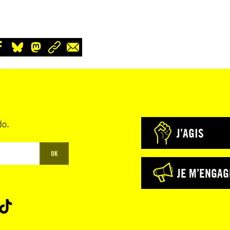
do.
J’AGIS
OK
JE M’ENGAG