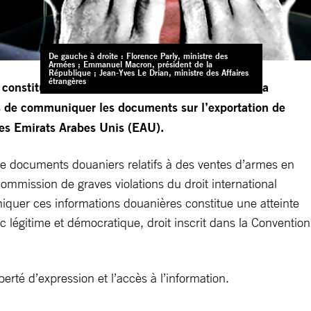
De gauche à droite : Florence Parly, ministre des
Armées ; Emmanuel Macron, président de la
République ; Jean-Yves Le Drian, ministre des Affaires
étrangères
s constitutionnels et humains (ECCHR) et le média
nes de communiquer les documents sur l’exportation de
les Emirats Arabes Unis (EAU).
 de documents douaniers relatifs à des ventes d’armes en
ommission de graves violations du droit international
iquer ces informations douanières constitue une atteinte
c légitime et démocratique, droit inscrit dans la Convention
berté d’expression et l’accès à l’information.