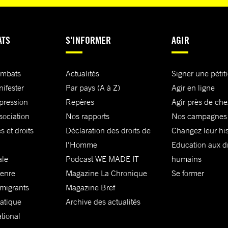
ATS
S'INFORMER
AGIR
ombats
Actualités
Signer une pétit
nifester
Par pays (A à Z)
Agir en ligne
xpression
Repères
Agir près de che
sociation
Nos rapports
Nos campagnes
s et droits
Déclaration des droits de
Changez leur his
l'Homme
Education aux dr
ale
Podcast WE MADE IT
humains
genre
Magazine La Chronique
Se former
 migrants
Magazine Bref
matique
Archive des actualités
ational