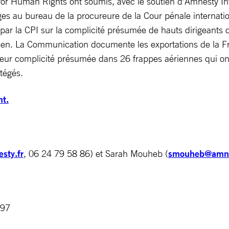
 Human Rights ont soumis, avec le soutien d’Amnesty Int
ges au bureau de la procureure de la Cour pénale internatio
par la CPI sur la complicité présumée de hauts dirigeants
men. La Communication documente les exportations de la Fr
r complicité présumée dans 26 frappes aériennes qui ont au
tégés.
nt.
sty.fr
, 06 24 79 58 86) et Sarah Mouheb (
smouheb@amne
797